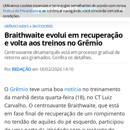
Utilizamos cookies essenciais e tecnologias semelhantes de acordo com nossa
Política de Privacidade
e, ao continuar navegando, você concorda com estas
condições.
GRÊMIO NEWS
BASTIDORES
Braithwaite evolui em recuperação
e volta aos treinos no Grêmio
Centroavante dinamarquês está em processo gradual de
retorno aos gramados. Confira os detalhes.
Por
REDAÇÃO
em
18/02/2026 14:10
O
Grêmio
teve uma boa
notícia
no treinamento
da manhã desta quarta-feira (18), no CT Luiz
Carvalho. O centroavante Braithwaite, que está
em fase final de recuperação de um rompimento
no tendão de aquiles do pé esquerdo, participou
de uma parte da atividade com o restante do