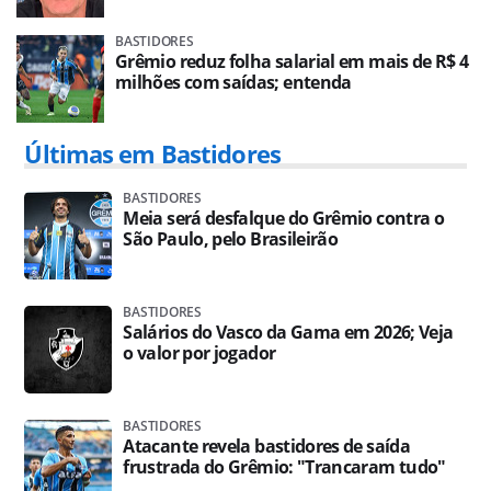
BASTIDORES
Grêmio reduz folha salarial em mais de R$ 4
milhões com saídas; entenda
Últimas em Bastidores
BASTIDORES
Meia será desfalque do Grêmio contra o
São Paulo, pelo Brasileirão
BASTIDORES
Salários do Vasco da Gama em 2026; Veja
o valor por jogador
BASTIDORES
Atacante revela bastidores de saída
frustrada do Grêmio: "Trancaram tudo"