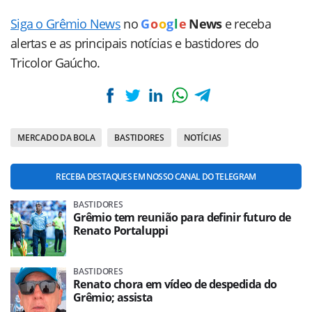
Siga o Grêmio News
no
G
o
o
g
l
e
News
e receba
alertas e as principais notícias e bastidores do
Tricolor Gaúcho.
MERCADO DA BOLA
BASTIDORES
NOTÍCIAS
RECEBA DESTAQUES EM NOSSO CANAL DO TELEGRAM
BASTIDORES
Grêmio tem reunião para definir futuro de
Renato Portaluppi
BASTIDORES
Renato chora em vídeo de despedida do
Grêmio; assista