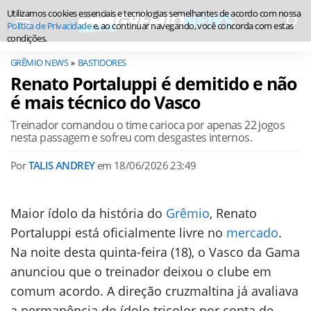
Utilizamos cookies essenciais e tecnologias semelhantes de acordo com nossa
Política de Privacidade
e, ao continuar navegando, você concorda com estas
condições.
GRÊMIO NEWS
BASTIDORES
Renato Portaluppi é demitido e não
é mais técnico do Vasco
Treinador comandou o time carioca por apenas 22 jogos
nesta passagem e sofreu com desgastes internos.
Por
TALIS ANDREY
em
18/06/2026 23:49
Maior ídolo da história do
Grêmio
, Renato
Portaluppi está oficialmente livre no
mercado
.
Na noite desta quinta-feira (18), o Vasco da Gama
anunciou que o treinador deixou o clube em
comum acordo. A direção cruzmaltina já avaliava
a permanência do ídolo tricolor por conta de