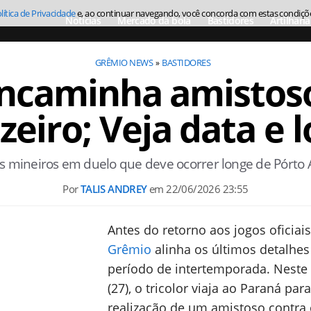
lítica de Privacidade
e, ao continuar navegando, você concorda com estas condiçõ
Notícias
Mercado da bola
Bastidores
Artilharia
GRÊMIO NEWS
BASTIDORES
ncaminha amistoso
zeiro; Veja data e l
os mineiros em duelo que deve ocorrer longe de Pórto A
Por
TALIS ANDREY
em
22/06/2026 23:55
Antes do retorno aos jogos oficiais
Grêmio
alinha os últimos detalhes
período de intertemporada. Neste
(27), o tricolor viaja ao Paraná para
realização de um amistoso contra