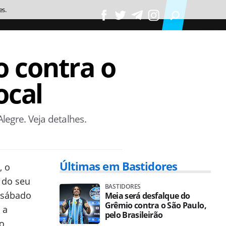
es.
 contra o
ocal
legre. Veja detalhes.
Últimas em Bastidores
, o
 do seu
BASTIDORES
 sábado
Meia será desfalque do
Grêmio contra o São Paulo,
 a
pelo Brasileirão
 o