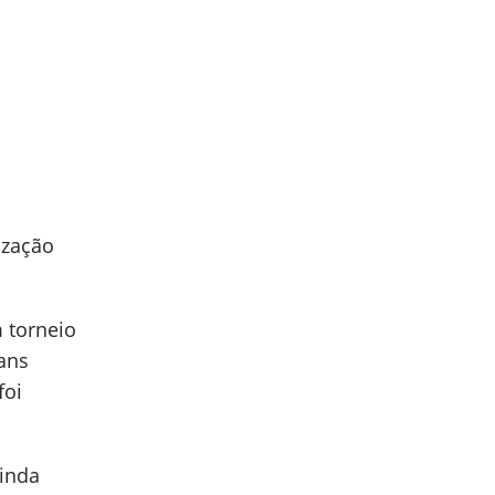
ização
 torneio
ians
foi
ainda