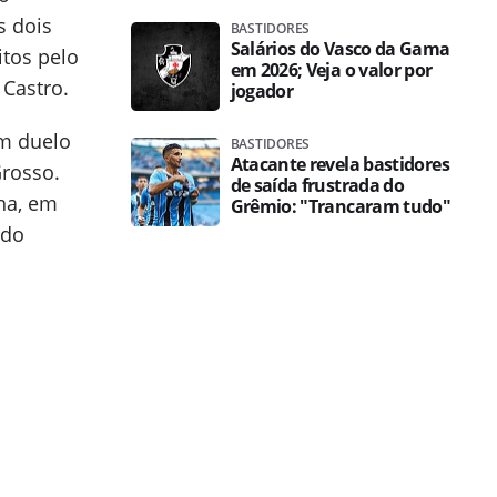
s dois
BASTIDORES
Salários do Vasco da Gama
itos pelo
em 2026; Veja o valor por
Castro.
jogador
um duelo
BASTIDORES
Atacante revela bastidores
rosso.
de saída frustrada do
ha, em
Grêmio: "Trancaram tudo"
ado