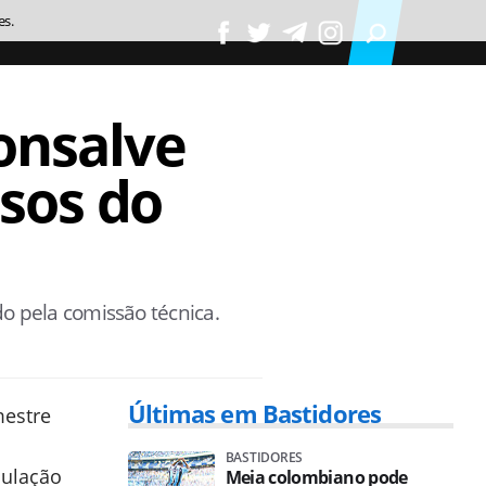
es.
onsalve
sos do
o pela comissão técnica.
Últimas em Bastidores
mestre
BASTIDORES
mulação
Meia colombiano pode