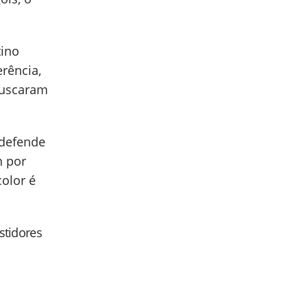
tino
rência,
buscaram
 defende
n por
color é
astidores