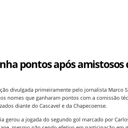
nha pontos após amistosos 
ão divulgada primeiramente pelo jornalista Marco S
dos nomes que ganharam pontos com a comissão téc
izados diante do Cascavel e da Chapecoense.
eia gerou a jogada do segundo gol marcado por Carlo
Chape, mesmo não sendo efetivo em participação em g