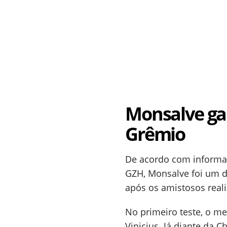
Monsalve ga
Grêmio
De acordo com informaç
GZH, Monsalve foi um 
após os amistosos real
No primeiro teste, o m
Vinicius. Já diante da 