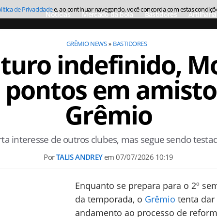
lítica de Privacidade
e, ao continuar navegando, você concorda com estas condiçõ
Notícias
Mercado da bola
Bastidores
Artilharia
GRÊMIO NEWS
BASTIDORES
turo indefinido, M
 pontos em amisto
Grêmio
a interesse de outros clubes, mas segue sendo testad
Por
TALIS ANDREY
em
07/07/2026 10:19
Enquanto se prepara para o 2º se
da temporada, o
Grêmio
tenta dar
andamento ao processo de refor