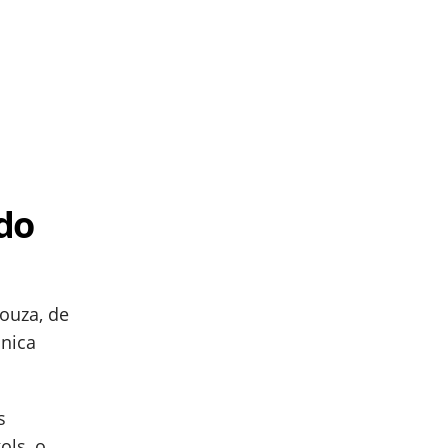
do
ouza, de
nica
s
ols, o