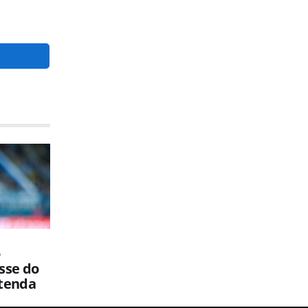
o
sse do
ntenda