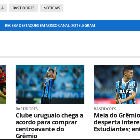
LA
BASTIDORES
NOTÍCIAS
RECEBA DESTAQUES EM NOSSO CANAL DO TELEGRAM
BASTIDORES
BASTIDORES
Clube uruguaio chega a
Meia do Grêmi
acordo para comprar
desperta intere
centroavante do
Estudiantes; e
Grêmio