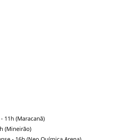
 - 11h (Maracanã)
6h (Mineirão)
nse - 16h (Neo Química Arena)