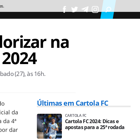
es.
lorizar na
 2024
bado (27), às 16h.
Últimas em Cartola FC
do
icial da
CARTOLA FC
a da 4ª
Cartola FC 2024: Dicas e
apostas para a 25ª rodada
por dar