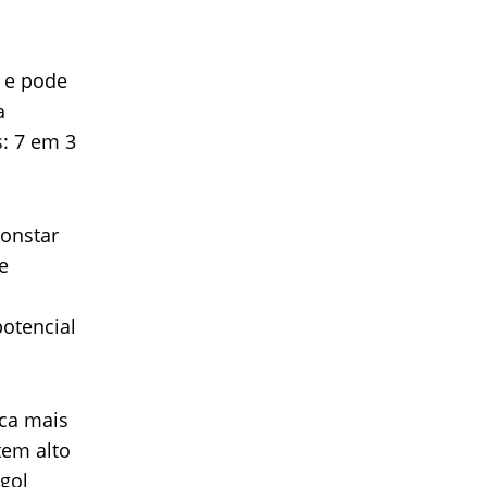
, e pode
a
: 7 em 3
constar
e
otencial
ica mais
tem alto
 gol