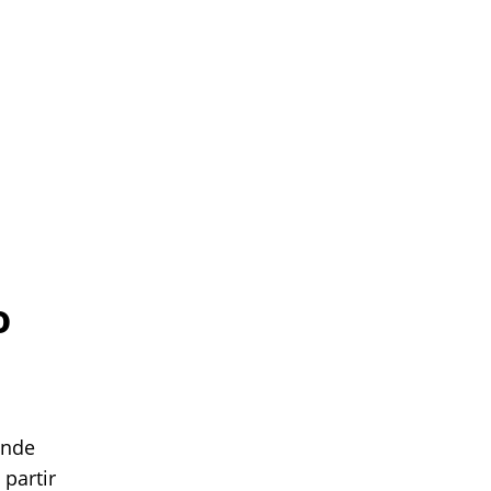
o
ande
partir