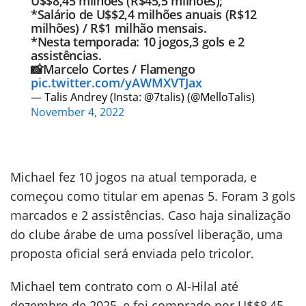
U$$8,45 milhões (R$45,5 milhões);
*Salário de U$$2,4 milhões anuais (R$12
milhões) / R$1 milhão mensais.
*Nesta temporada: 10 jogos,3 gols e 2
assistências.
📸Marcelo Cortes / Flamengo
pic.twitter.com/yAWMXVTJax
— Talis Andrey (Insta: @7talis) (@MelloTalis)
November 4, 2022
Michael fez 10 jogos na atual temporada, e
começou como titular em apenas 5. Foram 3 gols
marcados e 2 assistências. Caso haja sinalização
do clube árabe de uma possível liberação, uma
proposta oficial será enviada pelo tricolor.
Michael tem contrato com o Al-Hilal até
dezembro de 2025, e foi comprado por U$$8,45