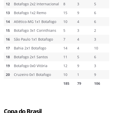
12
Botafogo 2x2 Internacional
8
3
5
13
Botafogo 1x2 Remo
15
9
6
14
Atlético-MG 1x1 Botafogo
10
4
6
15
Botafogo 3x1 Corinthians
5
3
2
16
São Paulo 1x1 Botafogo
7
4
3
17
Bahia 2x1 Botafogo
14
4
10
18
Botafogo 2x1 Santos
11
5
6
19
Botafogo 0x0 Vitória
12
9
3
20
Cruzeiro 0x1 Botafogo
10
1
9
185
79
106
Copa do Brasil