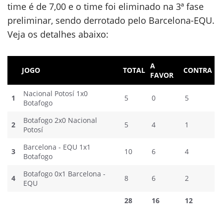
time é de 7,00 e o time foi eliminado na 3ª fase
preliminar, sendo derrotado pelo Barcelona-EQU.
Veja os detalhes abaixo:
A
JOGO
TOTAL
CONTRA
FAVOR
Nacional Potosí 1x0
1
5
0
5
Botafogo
Botafogo 2x0 Nacional
2
5
4
1
Potosí
Barcelona - EQU 1x1
3
10
6
4
Botafogo
Botafogo 0x1 Barcelona -
4
8
6
2
EQU
28
16
12