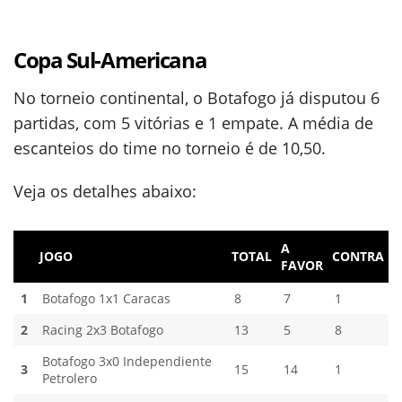
Copa Sul-Americana
No torneio continental, o Botafogo já disputou 6
partidas, com 5 vitórias e 1 empate. A média de
escanteios do time no torneio é de 10,50.
Veja os detalhes abaixo:
A
JOGO
TOTAL
CONTRA
FAVOR
1
Botafogo 1x1 Caracas
8
7
1
2
Racing 2x3 Botafogo
13
5
8
Botafogo 3x0 Independiente
3
15
14
1
Petrolero