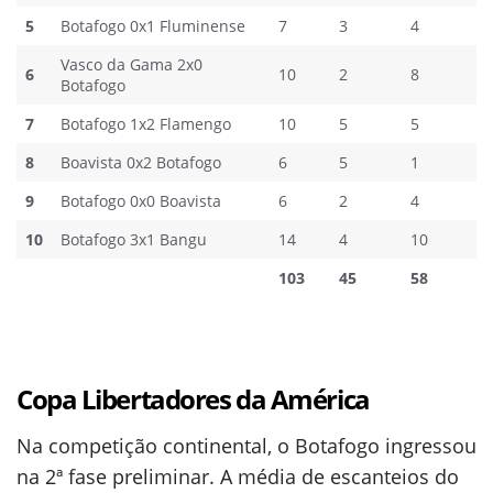
5
Botafogo 0x1 Fluminense
7
3
4
Vasco da Gama 2x0
6
10
2
8
Botafogo
7
Botafogo 1x2 Flamengo
10
5
5
8
Boavista 0x2 Botafogo
6
5
1
9
Botafogo 0x0 Boavista
6
2
4
10
Botafogo 3x1 Bangu
14
4
10
103
45
58
Copa Libertadores da América
Na competição continental, o Botafogo ingressou
na 2ª fase preliminar. A média de escanteios do