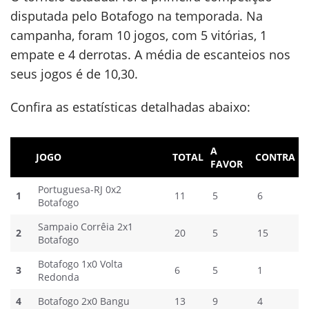
disputada pelo Botafogo na temporada. Na
campanha, foram 10 jogos, com 5 vitórias, 1
empate e 4 derrotas. A média de escanteios nos
seus jogos é de 10,30.
Confira as estatísticas detalhadas abaixo:
A
JOGO
TOTAL
CONTRA
FAVOR
Portuguesa-RJ 0x2
1
11
5
6
Botafogo
Sampaio Corrêia 2x1
2
20
5
15
Botafogo
Botafogo 1x0 Volta
3
6
5
1
Redonda
4
Botafogo 2x0 Bangu
13
9
4