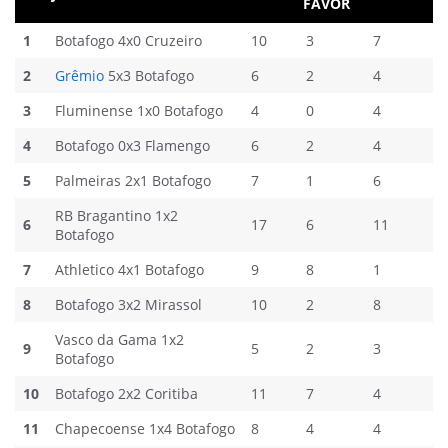
FAVOR
1
Botafogo 4x0 Cruzeiro
10
3
7
2
Grêmio
5x3 Botafogo
6
2
4
3
Fluminense 1x0 Botafogo
4
0
4
4
Botafogo 0x3 Flamengo
6
2
4
5
Palmeiras 2x1 Botafogo
7
1
6
RB Bragantino 1x2
6
17
6
11
Botafogo
7
Athletico 4x1 Botafogo
9
8
1
8
Botafogo 3x2 Mirassol
10
2
8
Vasco da Gama 1x2
9
5
2
3
Botafogo
10
Botafogo 2x2 Coritiba
11
7
4
11
Chapecoense 1x4 Botafogo
8
4
4