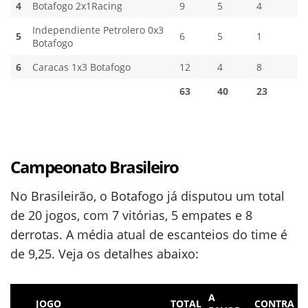
4
Botafogo 2x1Racing
9
5
4
Independiente Petrolero 0x3
5
6
5
1
Botafogo
6
Caracas 1x3 Botafogo
12
4
8
63
40
23
Campeonato Brasileiro
No Brasileirão, o Botafogo já disputou um total
de 20 jogos, com 7 vitórias, 5 empates e 8
derrotas. A média atual de escanteios do time é
de 9,25. Veja os detalhes abaixo:
A
JOGO
TOTAL
CONTRA