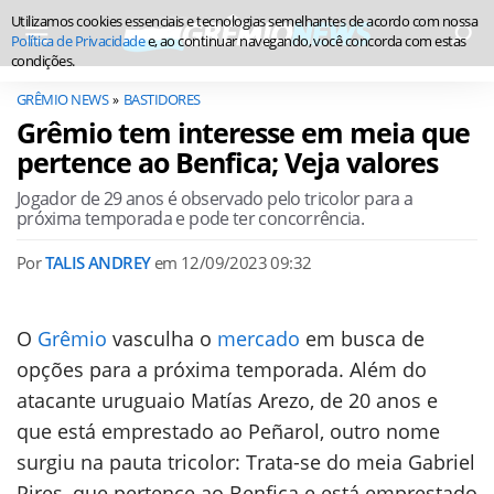
Utilizamos cookies essenciais e tecnologias semelhantes de acordo com nossa
Política de Privacidade
e, ao continuar navegando, você concorda com estas
condições.
GRÊMIO NEWS
BASTIDORES
Grêmio tem interesse em meia que
pertence ao Benfica; Veja valores
Jogador de 29 anos é observado pelo tricolor para a
próxima temporada e pode ter concorrência.
Por
TALIS ANDREY
em
12/09/2023 09:32
O
Grêmio
vasculha o
mercado
em busca de
opções para a próxima temporada. Além do
atacante uruguaio Matías Arezo, de 20 anos e
que está emprestado ao Peñarol, outro nome
surgiu na pauta tricolor: Trata-se do meia Gabriel
Pires, que pertence ao Benfica e está emprestado