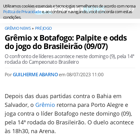
Utilizamos cookies essenciais e tecnologias semelhantes de acordo com nossa
Política de Privacidade
e, ao continuar navegando, você concorda com estas
condições.
GRÊMIO NEWS
PRÉ JOGO
Grêmio x Botafogo: Palpite e odds
do jogo do Brasileirão (09/07)
O confronto de líderes acontece neste domingo (9), pela 14ª
rodada do Campeonato Brasileiro
Por
GUILHERME ABARNO
em
08/07/2023 11:00
Depois das duas partidas contra o Bahia em
Salvador, o
Grêmio
retorna para Porto Alegre e
joga contra o líder Botafogo neste domingo (09),
pela 14ª rodada do Brasileirão. O duelo acontece
às 18h30, na Arena.