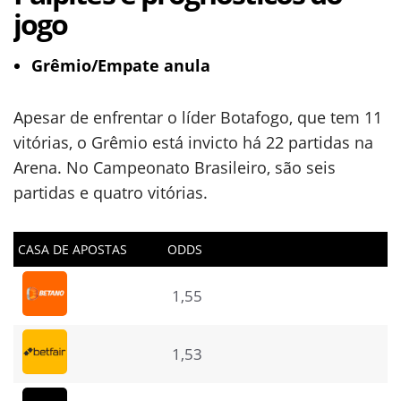
jogo
Grêmio/Empate anula
Apesar de enfrentar o líder Botafogo, que tem 11
vitórias, o Grêmio está invicto há 22 partidas na
Arena. No Campeonato Brasileiro, são seis
partidas e quatro vitórias.
CASA DE APOSTAS
ODDS
1,55
1,53