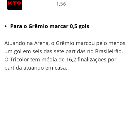
1,56
Para o Grêmio marcar 0,5 gols
Atuando na Arena, o Grêmio marcou pelo menos
um gol em seis das sete partidas no Brasileirão.
O Tricolor tem média de 16,2 finalizações por
partida atuando em casa.