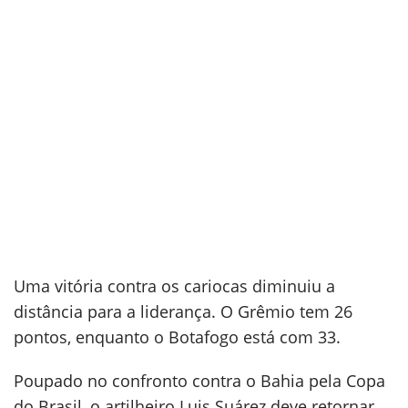
Uma vitória contra os cariocas diminuiu a
distância para a liderança. O Grêmio tem 26
pontos, enquanto o Botafogo está com 33.
Poupado no confronto contra o Bahia pela Copa
do Brasil, o artilheiro Luis Suárez deve retornar