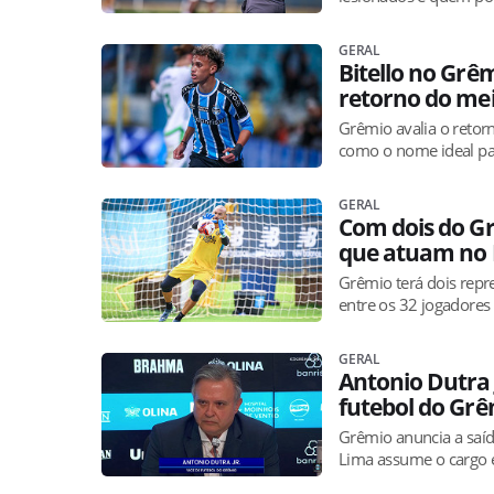
GERAL
Bitello no Grê
retorno do me
Grêmio avalia o retorn
como o nome ideal para
GERAL
Com dois do G
que atuam no B
Grêmio terá dois rep
entre os 32 jogadores
GERAL
Antonio Dutra 
futebol do Gr
Grêmio anuncia a saída
Lima assume o cargo e