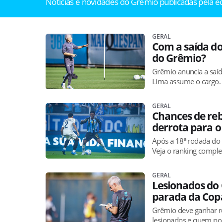
Notícias e novidades do Grêmio publicadas pela 
GERAL
Com a saída do 
do Grêmio?
Grêmio anuncia a saída
Lima assume o cargo.
GERAL
Chances de r
derrota para o
Após a 18ª rodada do 
Veja o ranking complet
GERAL
Lesionados do 
parada da Co
Grêmio deve ganhar r
lesionados e quem po