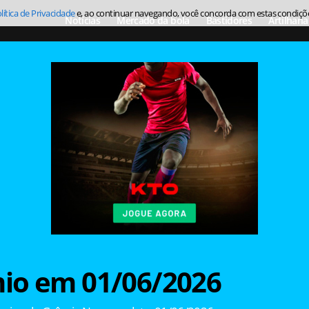
lítica de Privacidade
e, ao continuar navegando, você concorda com estas condiçõ
Notícias
Mercado da bola
Bastidores
Artilharia
io em 01/06/2026