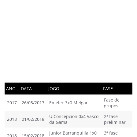
ANO
DATA
JOGO
FASE
Fase de
2017
26/05/2017
Emelec 3x0 Melgar
grupos
U.Concepción 0x4 Vasco
2ª fase
2018
01/02/2018
da Gama
preliminar
Junior Barranquilla 1x0
3ª fase
2018
15/02/2018