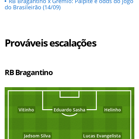
RB Bragantino x Grêmio: Palpite e odds do jogo
do Brasileirão (14/09)
Prováveis escalações
RB Bragantino
Vitinho
Eduardo Sasha
Helinho
Jadsom Silva
Lucas Evangelista