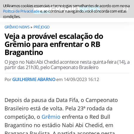
Utilizamos cookies essenciais e tecnologias semelhantes de acordo com nossa
Política de Privacidade
e, ao continuar navegando, você concorda com estas
condições.
GRÊMIO NEWS
PRÉ JOGO
Veja a provável escalação do
Grêmio para enfrentar o RB
Bragantino
O jogo no Nabi Abi Chedid acontece nesta quinta-feira (14), a
partir das 21h30, pelo Campeonato Brasileiro
Por
GUILHERME ABARNO
em
14/09/2023 16:12
Depois da pausa da Data Fifa, o Campeonato
Brasileiro está de volta. Pela 23ª rodada da
competição, o
Grêmio
enfrenta o Red Bull
Bragantino no estádio Nabi Abi Chedid, em
Bragança Paulista. A partida acontece nesta