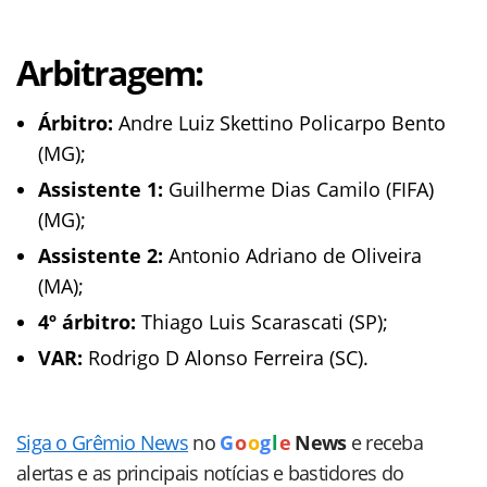
Arbitragem:
Árbitro:
Andre Luiz Skettino Policarpo Bento
(MG);
Assistente 1:
Guilherme Dias Camilo (FIFA)
(MG);
Assistente 2:
Antonio Adriano de Oliveira
(MA);
4º árbitro:
Thiago Luis Scarascati (SP);
VAR:
Rodrigo D Alonso Ferreira (SC).
Siga o Grêmio News
no
G
o
o
g
l
e
News
e receba
alertas e as principais notícias e bastidores do