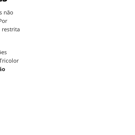
os não
Por
restrita
ões
Tricolor
ão