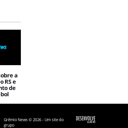
sobre a
o RS e
nto de
ebol
Grêmio News © 2026 - Um site do
grupo