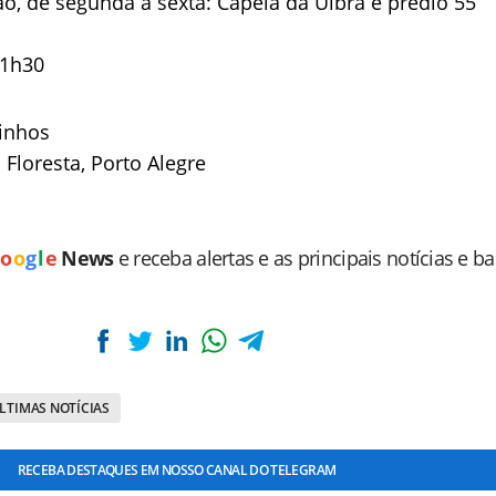
o, de segunda à sexta: Capela da Ulbra e prédio 55
21h30
oinhos
- Floresta, Porto Alegre
o
o
g
l
e
News
e receba alertas e as principais notícias e b
LTIMAS NOTÍCIAS
RECEBA DESTAQUES EM NOSSO CANAL DO TELEGRAM