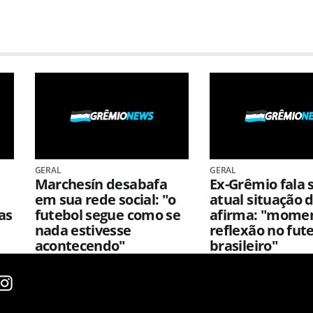
GERAL
GERAL
Marchesín desabafa
Ex-Grêmio fala 
em sua rede social: "o
atual situação d
as
futebol segue como se
afirma: "mome
nada estivesse
reflexão no fut
acontecendo"
brasileiro"