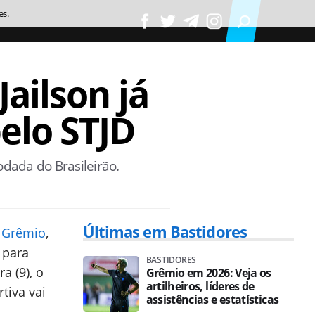
es.
ailson já
elo STJD
odada do Brasileirão.
Últimas em Bastidores
x
Grêmio
,
 para
BASTIDORES
a (9), o
Grêmio em 2026: Veja os
artilheiros, líderes de
tiva vai
assistências e estatísticas