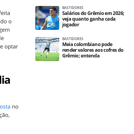
BASTIDORES
eita
Salários do Grêmio em 2026;
veja quanto ganha cada
ndo o
jogador
agem
le
BASTIDORES
Meia colombiano pode
e optar
render valores aos cofres do
Grêmio; entenda
ia
osta
no
ção,