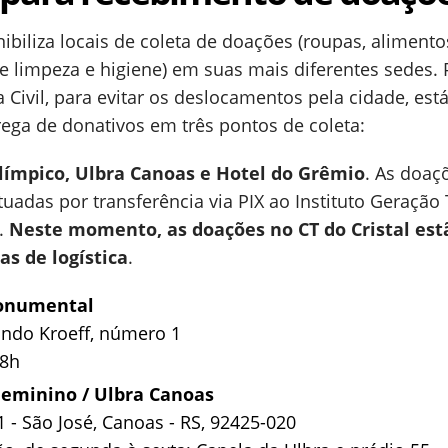
ibiliza locais de coleta de doações (roupas, aliment
de limpeza e higiene) em suas mais diferentes sedes. 
Civil, para evitar os deslocamentos pela cidade, está 
ega de donativos em três pontos de coleta:
límpico, Ulbra Canoas e Hotel do Grêmio
. As doaç
das por transferência via PIX ao Instituto Geração 
9.
Neste momento, as doações no CT do Cristal est
s de logística
.
Monumental
ando Kroeff, número 1
18h
Feminino / Ulbra Canoas
1 - São José, Canoas - RS, 92425-020