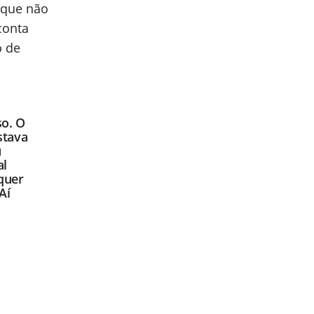
, que não
conta
o de
so. O
stava
u
al
quer
Aí