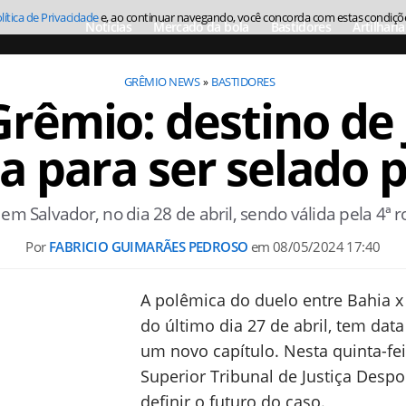
lítica de Privacidade
e, ao continuar navegando, você concorda com estas condiçõ
Notícias
Mercado da bola
Bastidores
Artilharia
GRÊMIO NEWS
BASTIDORES
Grêmio: destino de J
a para ser selado p
em Salvador, no dia 28 de abril, sendo válida pela 4ª r
Por
FABRICIO GUIMARÃES PEDROSO
em
08/05/2024 17:40
A polêmica do duelo entre Bahia 
do último dia 27 de abril, tem data
um novo capítulo. Nesta quinta-feir
Superior Tribunal de Justiça Despor
definir o futuro do caso.