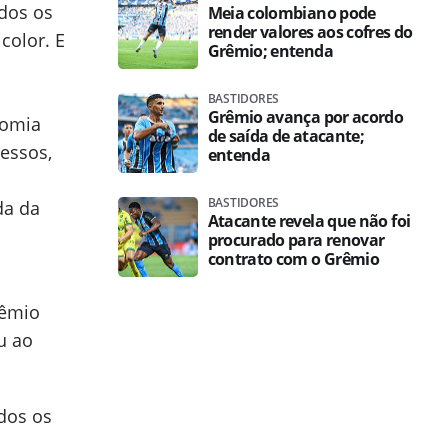
odos os
Meia colombiano pode
render valores aos cofres do
color. E
Grêmio; entenda
BASTIDORES
Grêmio avança por acordo
nomia
de saída de atacante;
essos,
entenda
BASTIDORES
da da
Atacante revela que não foi
procurado para renovar
contrato com o Grêmio
rêmio
u ao
dos os