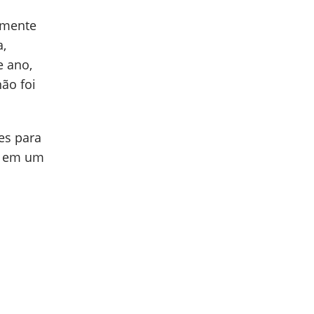
almente
a,
e ano,
ão foi
es para
es em um