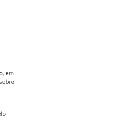
to, em
 sobre
elo