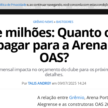
lítica de Privacidade
e, ao continuar navegando, você concorda com estas condiçõ
Notícias
Mercado da bola
Bastidores
Artilharia
GRÊMIO NEWS
BASTIDORES
e milhões: Quanto 
pagar para a Arena
OAS?
ensal impacta no orçamento do clube para os próxim
detalhes.
Por
TALIS ANDREY
em
09/07/2025 14:24
A relação entre
Grêmio
, Arena Por
Alegrense e as construtoras OAS 2