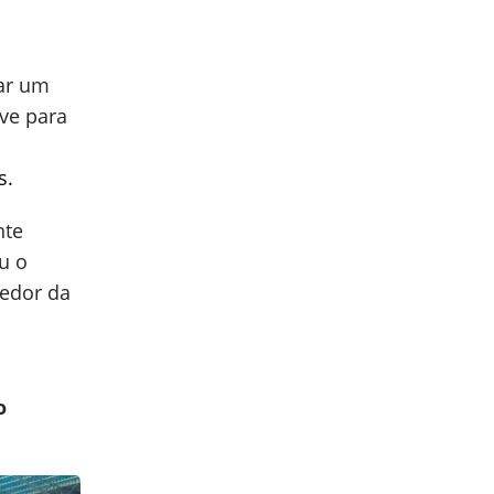
ar um
ve para
s.
nte
u o
redor da
a
o