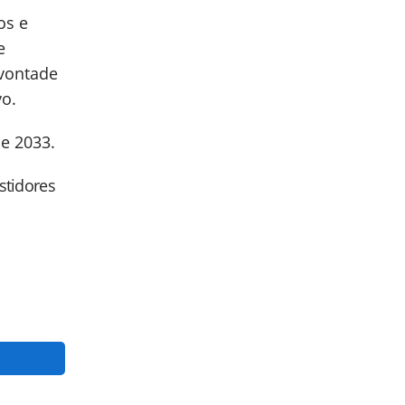
os e
e
 vontade
vo.
e 2033.
astidores