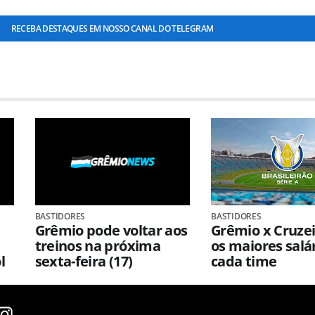
RECEBA DESTAQUES EM NOSSO CANAL DO TELEGRAM
BASTIDORES
BASTIDORES
Grêmio pode voltar aos
Grêmio x Cruzei
treinos na próxima
os maiores salá
l
sexta-feira (17)
cada time