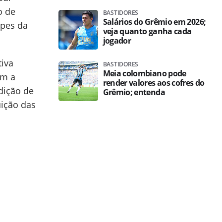
o de
BASTIDORES
Salários do Grêmio em 2026;
ipes da
veja quanto ganha cada
jogador
tiva
BASTIDORES
Meia colombiano pode
em a
render valores aos cofres do
dição de
Grêmio; entenda
ição das