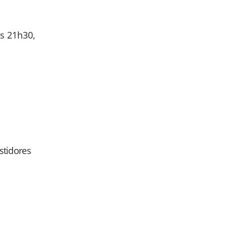
às 21h30,
astidores