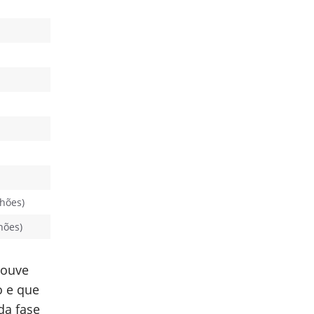
lhões)
hões)
Houve
o e que
da fase