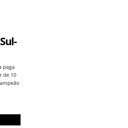
Sul-
a paga
r de 10
 campeão