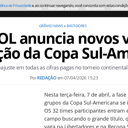
lítica de Privacidade
e, ao continuar navegando, você concorda com estas condiçõ
Notícias
Mercado da bola
Bastidores
Artilharia
GRÊMIO NEWS
BASTIDORES
 anuncia novos v
ão da Copa Sul-A
ajuste em todas as cifras pagas no torneio continental.
Por
REDAÇÃO
em
07/04/2026 15:23
Nesta terça-feira, 7 de abril, a fase
grupos da Copa Sul-Americana se i
OS 32 times participantes entram
campo buscando o grande título, 
vaga na Libertadores e na Recopa 