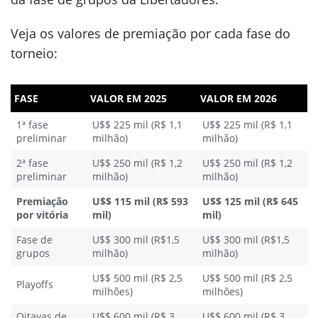
Veja os valores de premiação por cada fase do
torneio:
FASE
VALOR EM 2025
VALOR EM 2026
1ª fase
U$$ 225 mil (R$ 1,1
U$$ 225 mil (R$ 1,1
preliminar
milhão)
milhão)
2ª fase
U$$ 250 mil (R$ 1,2
U$$ 250 mil (R$ 1,2
preliminar
milhão)
milhão)
Premiação
U$$ 115 mil (R$ 593
U$$ 125 mil (R$ 645
por vitória
mil)
mil)
Fase de
U$$ 300 mil (R$1,5
U$$ 300 mil (R$1,5
grupos
milhão)
milhão)
U$$ 500 mil (R$ 2,5
U$$ 500 mil (R$ 2,5
Playoffs
milhões)
milhões)
Oitavas de
U$$ 600 mil (R$ 3
U$$ 600 mil (R$ 3