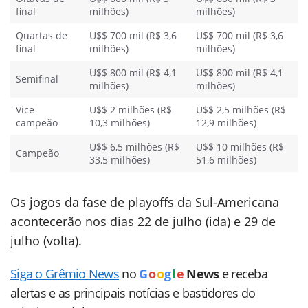
final
milhões)
milhões)
Quartas de
U$$ 700 mil (R$ 3,6
U$$ 700 mil (R$ 3,6
final
milhões)
milhões)
U$$ 800 mil (R$ 4,1
U$$ 800 mil (R$ 4,1
Semifinal
milhões)
milhões)
Vice-
U$$ 2 milhões (R$
U$$ 2,5 milhões (R$
campeão
10,3 milhões)
12,9 milhões)
U$$ 6,5 milhões (R$
U$$ 10 milhões (R$
Campeão
33,5 milhões)
51,6 milhões)
Os jogos da fase de playoffs da Sul-Americana
acontecerão nos dias 22 de julho (ida) e 29 de
julho (volta).
Siga o Grêmio News
no
G
o
o
g
l
e
News
e receba
alertas e as principais notícias e bastidores do