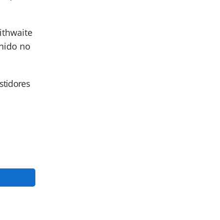
ithwaite
inido no
astidores