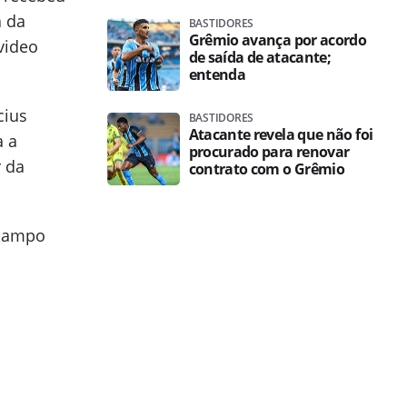
a da
BASTIDORES
Grêmio avança por acordo
video
de saída de atacante;
entenda
cius
BASTIDORES
Atacante revela que não foi
a a
procurado para renovar
r da
contrato com o Grêmio
 campo