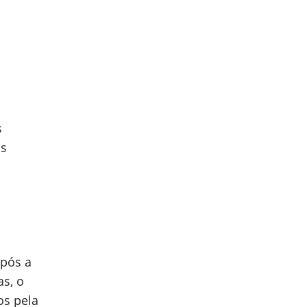
s
as
após a
s, o
os pela