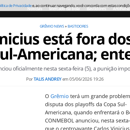
lítica de Privacidade
e, ao continuar navegando, você concorda com estas condiçõ
Notícias
Mercado da bola
Bastidores
Artilharia
GRÊMIO NEWS
BASTIDORES
nicius está fora do
Sul-Americana; ent
u oficialmente nesta sexta-feira (5), a punição impo
Por
TALIS ANDREY
em
05/06/2026 19:26
O
Grêmio
terá um grande problem
disputa dos playoffs da Copa Sul-
Americana, quando enfrentará o Bo
CONMEBOL anunciou, nesta sexta-fe
que o centroavante Carlos Viniciu