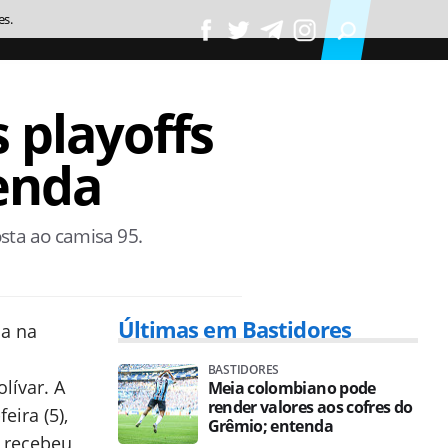
es.
s playoffs
enda
sta ao camisa 95.
Últimas em Bastidores
a na
BASTIDORES
lívar. A
Meia colombiano pode
render valores aos cofres do
ira (5),
Grêmio; entenda
s recebeu