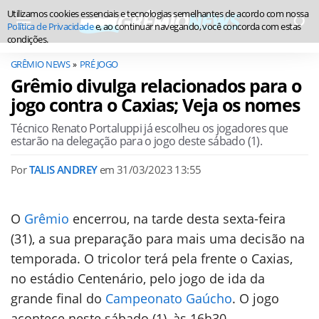
Utilizamos cookies essenciais e tecnologias semelhantes de acordo com nossa
Política de Privacidade
e, ao continuar navegando, você concorda com estas
condições.
GRÊMIO NEWS
PRÉ JOGO
Grêmio divulga relacionados para o
jogo contra o Caxias; Veja os nomes
Técnico Renato Portaluppi já escolheu os jogadores que
estarão na delegação para o jogo deste sábado (1).
Por
TALIS ANDREY
em
31/03/2023 13:55
O
Grêmio
encerrou, na tarde desta sexta-feira
(31), a sua preparação para mais uma decisão na
temporada. O tricolor terá pela frente o Caxias,
no estádio Centenário, pelo jogo de ida da
grande final do
Campeonato Gaúcho
. O jogo
acontece neste sábado (1), às 16h30.