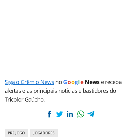
Siga o Grêmio News
no
G
o
o
g
l
e
News
e receba
alertas e as principais notícias e bastidores do
Tricolor Gaúcho.
PRÉ JOGO
JOGADORES