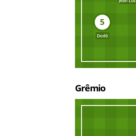
Jean Lu
5
Dodô
Grêmio