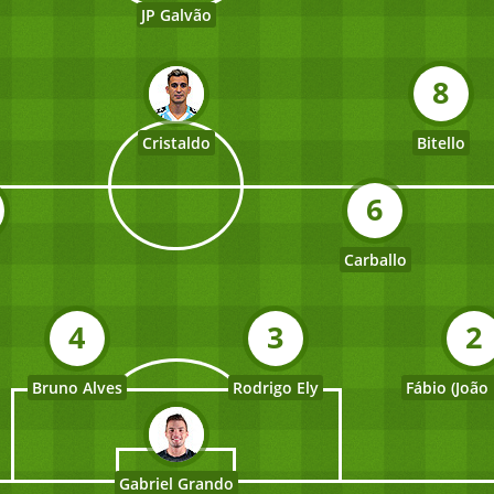
JP Galvão
8
Cristaldo
Bitello
6
Carballo
4
3
2
Bruno Alves
Rodrigo Ely
Fábio (João
Gabriel Grando