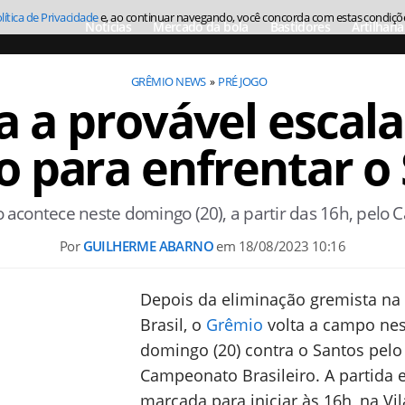
lítica de Privacidade
e, ao continuar navegando, você concorda com estas condiçõ
Notícias
Mercado da bola
Bastidores
Artilharia
GRÊMIO NEWS
PRÉ JOGO
a a provável escal
 para enfrentar o
o acontece neste domingo (20), a partir das 16h, pelo
Por
GUILHERME ABARNO
em
18/08/2023 10:16
Depois da eliminação gremista na
Brasil, o
Grêmio
volta a campo nes
domingo (20) contra o Santos pelo
Campeonato Brasileiro. A partida 
marcada para iniciar às 16h, na Vil