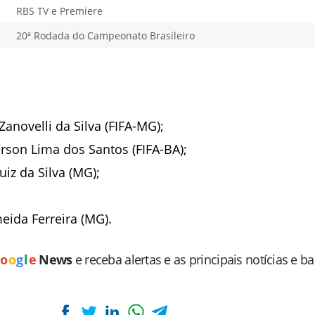
RBS TV e Premiere
20ª Rodada do Campeonato Brasileiro
anovelli da Silva (FIFA-MG);
son Lima dos Santos (FIFA-BA);
uiz da Silva (MG);
ida Ferreira (MG).
o
o
g
l
e
News
e receba alertas e as principais notícias e b