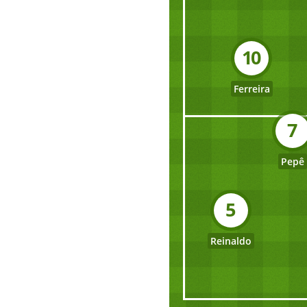
10
Ferreira
7
Pepê
5
Reinaldo