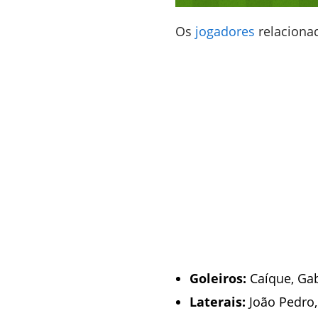
Os
jogadores
relacionad
Goleiros:
Caíque, Gab
Laterais:
João Pedro