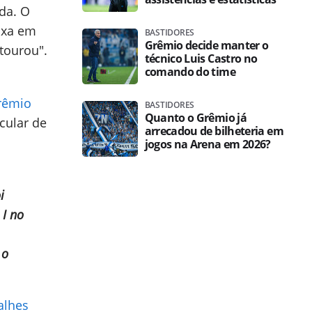
ida. O
oxa em
BASTIDORES
Grêmio decide manter o
stourou".
técnico Luis Castro no
comando do time
rêmio
BASTIDORES
Quanto o Grêmio já
cular de
arrecadou de bilheteria em
jogos na Arena em 2026?
i
 I no
 o
alhes