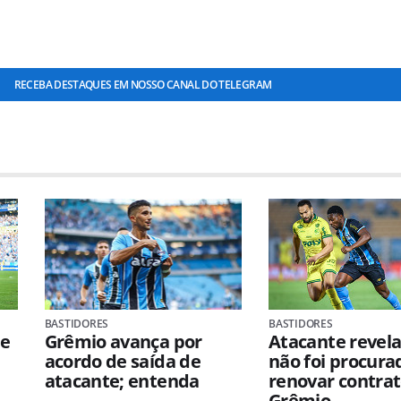
RECEBA DESTAQUES EM NOSSO CANAL DO TELEGRAM
BASTIDORES
BASTIDORES
de
Grêmio avança por
Atacante revel
acordo de saída de
não foi procura
atacante; entenda
renovar contra
Grêmio