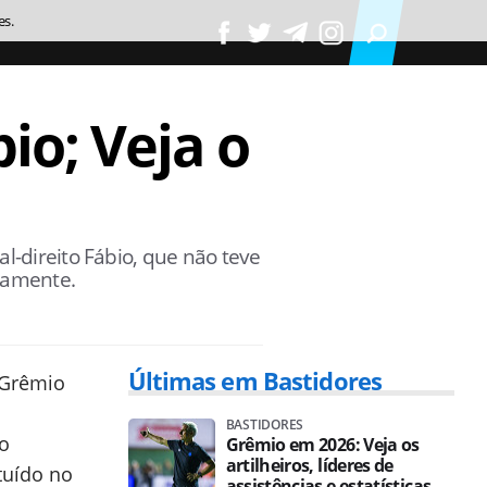
es.
io; Veja o
l-direito Fábio, que não teve
riamente.
Últimas em Bastidores
 Grêmio
BASTIDORES
o
Grêmio em 2026: Veja os
artilheiros, líderes de
ituído no
assistências e estatísticas