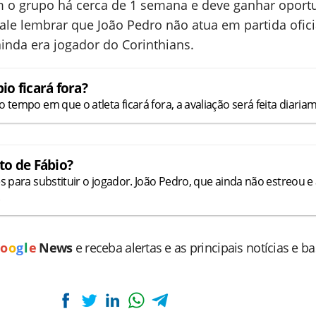
om o grupo há cerca de 1 semana e deve ganhar oport
ale lembrar que João Pedro não atua em partida ofic
inda era jogador do Corinthians.
o ficará fora?
empo em que o atleta ficará fora, a avaliação será feita diaria
to de Fábio?
para substituir o jogador. João Pedro, que ainda não estreou e
o
o
g
l
e
News
e receba alertas e as principais notícias e b