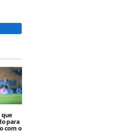
a que
do para
to com o