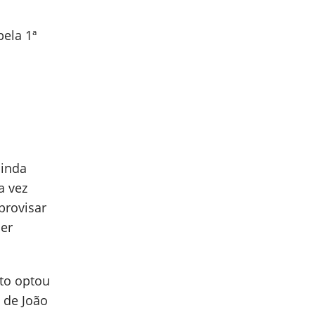
ela 1ª
ainda
a vez
provisar
er
to optou
a de João