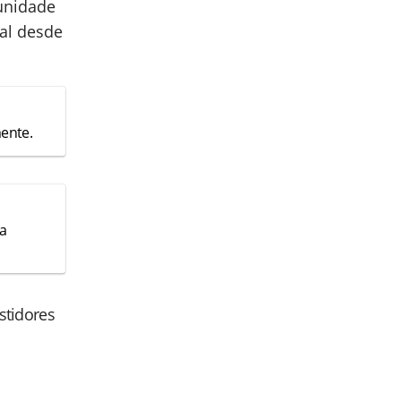
unidade
ial desde
mente.
 a
astidores