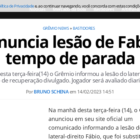
lítica de Privacidade
e, ao continuar navegando, você concorda com estas condiçõ
Notícias
Mercado da bola
Bastidores
Artilharia
GRÊMIO NEWS
BASTIDORES
uncia lesão de Fab
tempo de parada
 terça-feira(14) o Grêmio informou a lesão do latera
de recuperação divulgado. Jogador será avaliado dia
Por
BRUNO SCHENA
em
14/02/2023 14:51
Na manhã desta terça-feira (14), o
anunciou em seu site oficial um
comunicado informando a lesão d
lateral-direito Fábio, que foi subst