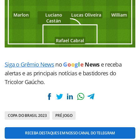
Marlon
Luciano
Lucas Oliveira
William
Castán
Rafael Cabral
Siga o Grêmio News
no
G
o
o
g
l
e
News
e receba
alertas e as principais notícias e bastidores do
Tricolor Gaúcho.
COPA DO BRASIL 2023
PRÉ JOGO
RECEBA DESTAQUES EM NOSSO CANAL DO TELEGRAM