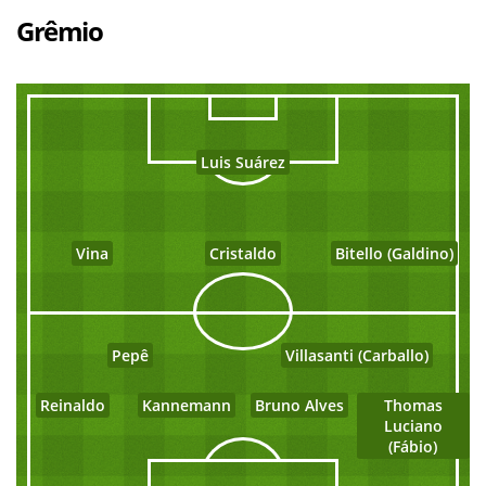
Grêmio
Luis Suárez
Vina
Cristaldo
Bitello (Galdino)
Pepê
Villasanti (Carballo)
Reinaldo
Kannemann
Bruno Alves
Thomas
Luciano
(Fábio)