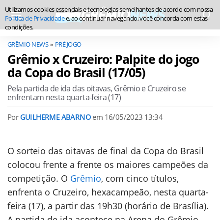
Utilizamos cookies essenciais e tecnologias semelhantes de acordo com nossa
Política de Privacidade
e, ao continuar navegando, você concorda com estas
condições.
GRÊMIO NEWS
PRÉ JOGO
Grêmio x Cruzeiro: Palpite do jogo
da Copa do Brasil (17/05)
Pela partida de ida das oitavas, Grêmio e Cruzeiro se
enfrentam nesta quarta-feira (17)
Por
GUILHERME ABARNO
em
16/05/2023 13:34
O sorteio das oitavas de final da Copa do Brasil
colocou frente a frente os maiores campeões da
competição. O
Grêmio
, com cinco títulos,
enfrenta o Cruzeiro, hexacampeão, nesta quarta-
feira (17), a partir das 19h30 (horário de Brasília).
A partida de ida acontece na Arena do Grêmio,