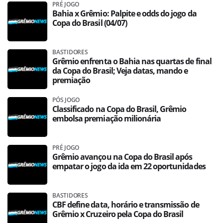
PRÉ JOGO
Bahia x Grêmio: Palpite e odds do jogo da
Copa do Brasil (04/07)
BASTIDORES
Grêmio enfrenta o Bahia nas quartas de final
da Copa do Brasil; Veja datas, mando e
premiação
PÓS JOGO
Classificado na Copa do Brasil, Grêmio
embolsa premiação milionária
PRÉ JOGO
Grêmio avançou na Copa do Brasil após
empatar o jogo da ida em 22 oportunidades
BASTIDORES
CBF define data, horário e transmissão de
Grêmio x Cruzeiro pela Copa do Brasil