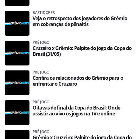
BASTIDORES
Veja o retrospecto dos jogadores do Grêmio
em cobranças de pênaltis
PRÉ JOGO
Cruzeiro x Grêmio: Palpite do jogo da Copa do
Brasil (31/05)
PRÉ JOGO
Confira os relacionados do Grêmio para o
enfrentar o Cruzeiro
PRÉ JOGO
Oitavas de final da Copa do Brasil: Onde
assistir ao vivo os jogos na TV e online
PRÉ JOGO
Grêmio x Cruzeiro: Palpite do jogo da Copa do