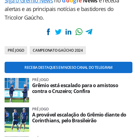
Siga o Grêmio News
no
G
o
o
g
l
e
News
e receba
alertas e as principais notícias e bastidores do
Tricolor Gaúcho.
PRÉ JOGO
CAMPEONATO GAÚCHO 2024
RECEBA DESTAQUES EM NOSSO CANAL DO TELEGRAM
PRÉ JOGO
Grêmio está escalado para o amistoso
contra o Cruzeiro; Confira
PRÉ JOGO
A provável escalação do Grêmio diante do
Corinthians, pelo Brasileirão