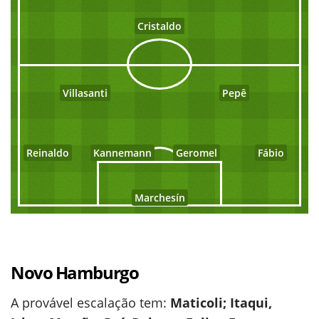
Cristaldo
Villasanti
Pepê
Reinaldo
Kannemann
Geromel
Fábio
Marchesín
Novo Hamburgo
A provável escalação tem:
Maticoli; Itaqui,