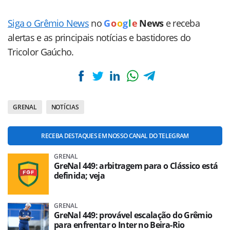
Siga o Grêmio News
no
G
o
o
g
l
e
News
e receba
alertas e as principais notícias e bastidores do
Tricolor Gaúcho.
GRENAL
NOTÍCIAS
RECEBA DESTAQUES EM NOSSO CANAL DO TELEGRAM
GRENAL
GreNal 449: arbitragem para o Clássico está
definida; veja
GRENAL
GreNal 449: provável escalação do Grêmio
para enfrentar o Inter no Beira-Rio