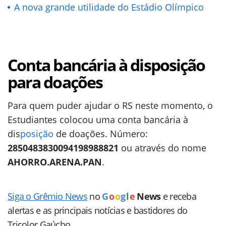
A nova grande utilidade do Estádio Olímpico
Conta bancária à disposição
para doações
Para quem puder ajudar o RS neste momento, o
Estudiantes colocou uma conta bancária à
dis
posição
de doações. Número:
2850483830094198988821
ou através do nome
AHORRO.ARENA.PAN
.
Siga o Grêmio News
no
G
o
o
g
l
e
News
e receba
alertas e as principais notícias e bastidores do
Tricolor Gaúcho.