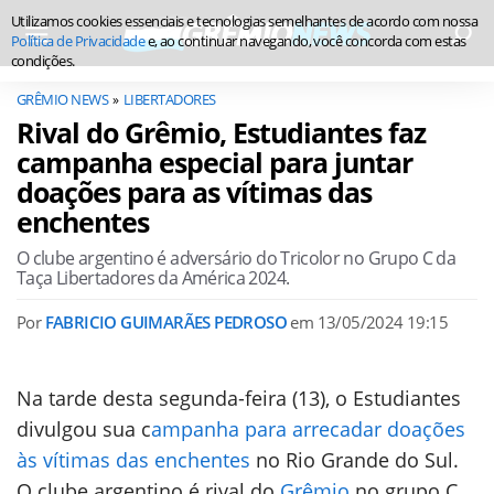
Utilizamos cookies essenciais e tecnologias semelhantes de acordo com nossa
Política de Privacidade
e, ao continuar navegando, você concorda com estas
condições.
GRÊMIO NEWS
LIBERTADORES
Rival do Grêmio, Estudiantes faz
campanha especial para juntar
doações para as vítimas das
enchentes
O clube argentino é adversário do Tricolor no Grupo C da
Taça Libertadores da América 2024.
Por
FABRICIO GUIMARÃES PEDROSO
em
13/05/2024 19:15
Na tarde desta segunda-feira (13), o Estudiantes
divulgou sua c
ampanha para arrecadar doações
às vítimas das enchentes
no Rio Grande do Sul.
O clube argentino é rival do
Grêmio
no grupo C