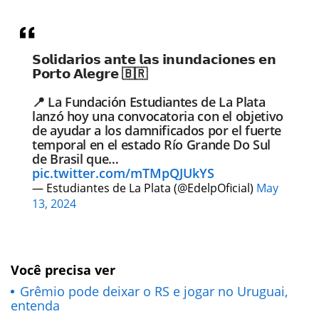
𝗦𝗼𝗹𝗶𝗱𝗮𝗿𝗶𝗼𝘀 𝗮𝗻𝘁𝗲 𝗹𝗮𝘀 𝗶𝗻𝘂𝗻𝗱𝗮𝗰𝗶𝗼𝗻𝗲𝘀 𝗲𝗻
𝗣𝗼𝗿𝘁𝗼 𝗔𝗹𝗲𝗴𝗿𝗲 🇧🇷
📍 La Fundación Estudiantes de La Plata
lanzó hoy una convocatoria con el objetivo
de ayudar a los damnificados por el fuerte
temporal en el estado Río Grande Do Sul
de Brasil que…
pic.twitter.com/mTMpQJUkYS
— Estudiantes de La Plata (@EdelpOficial)
May
13, 2024
Você precisa ver
Grêmio pode deixar o RS e jogar no Uruguai,
entenda