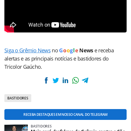
Siga o Grêmio News
no
G
o
o
g
l
e
News
e receba
alertas e as principais notícias e bastidores do
Tricolor Gaúcho.
BASTIDORES
RECEBA DESTAQUES EM NOSSO CANAL DO TELEGRAM
BASTIDORES