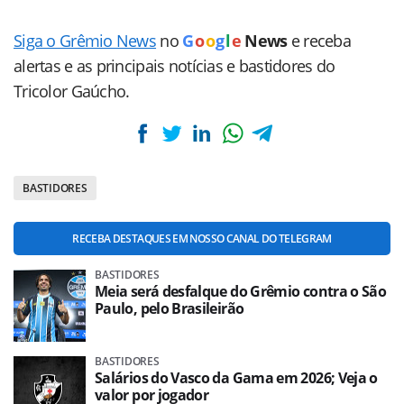
Siga o Grêmio News
no
G
o
o
g
l
e
News
e receba
alertas e as principais notícias e bastidores do
Tricolor Gaúcho.
BASTIDORES
RECEBA DESTAQUES EM NOSSO CANAL DO TELEGRAM
BASTIDORES
Meia será desfalque do Grêmio contra o São
Paulo, pelo Brasileirão
BASTIDORES
Salários do Vasco da Gama em 2026; Veja o
valor por jogador