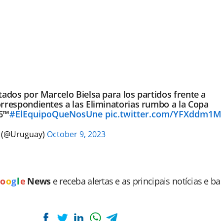
itados por Marcelo Bielsa para los partidos frente a
orrespondientes a las Eliminatorias rumbo a la Copa
26™
#ElEquipoQueNosUne
pic.twitter.com/YFXddm1
a (@Uruguay)
October 9, 2023
o
o
g
l
e
News
e receba alertas e as principais notícias e b