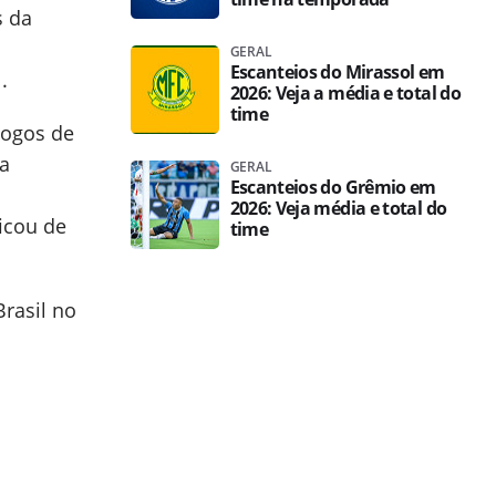
s da
GERAL
Escanteios do Mirassol em
.
2026: Veja a média e total do
time
jogos de
sa
GERAL
Escanteios do Grêmio em
2026: Veja média e total do
ficou de
time
rasil no