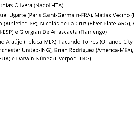
hías Olivera (Napoli-ITA)
el Ugarte (Paris Saint-Germain-FRA), Matías Vecino (
 (Athletico-PR), Nicolás de La Cruz (River Plate-ARG),
d-ESP) e Giorgian De Arrascaeta (Flamengo)
no Araújo (Toluca-MEX), Facundo Torres (Orlando City
nchester United-ING), Brian Rodríguez (América-MEX), 
-EUA) e Darwin Núñez (Liverpool-ING)