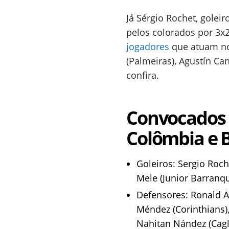
Já Sérgio Rochet, golei
pelos colorados por 3x2
jogadores
que atuam no 
(Palmeiras), Agustín Ca
confira.
Convocados d
Colômbia e B
Goleiros: Sergio Roch
Mele (Junior Barranqu
Defensores: Ronald A
Méndez (Corinthians),
Nahitan Nández (Cagli