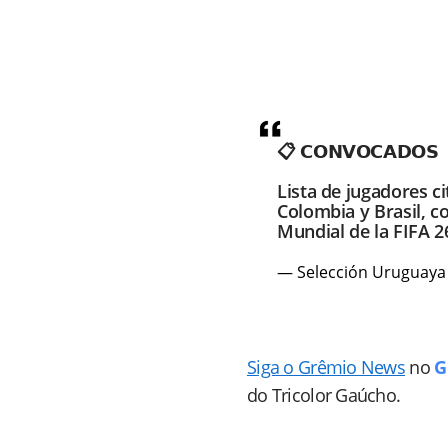
📋 𝗖𝗢𝗡𝗩𝗢𝗖𝗔𝗗𝗢𝗦
Lista de jugadores c
Colombia y Brasil, c
Mundial de la FIFA 
— Selección Uruguay
Siga o Grêmio News
no
G
do Tricolor Gaúcho.