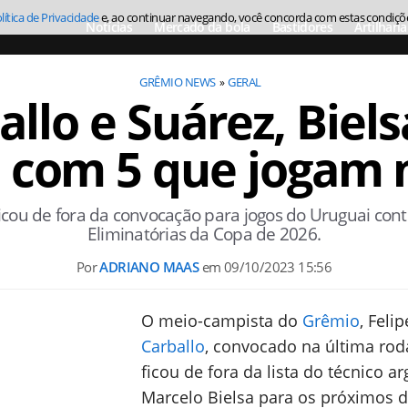
lítica de Privacidade
e, ao continuar navegando, você concorda com estas condiçõ
Notícias
Mercado da bola
Bastidores
Artilharia
GRÊMIO NEWS
GERAL
llo e Suárez, Biel
 com 5 que jogam n
cou de fora da convocação para jogos do Uruguai cont
Eliminatórias da Copa de 2026.
Por
ADRIANO MAAS
em
09/10/2023 15:56
O meio-campista do
Grêmio
, Felip
Carballo
, convocado na última rod
ficou de fora da lista do técnico a
Marcelo Bielsa para os próximos d