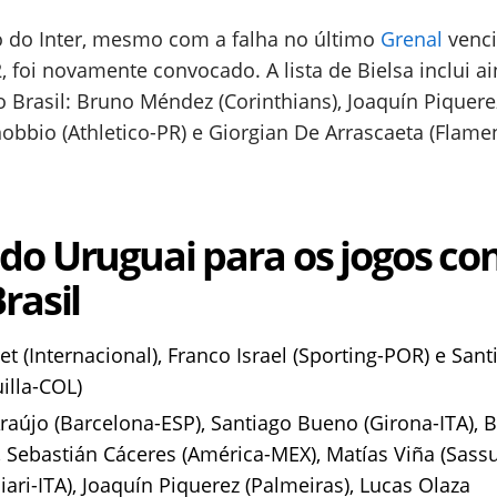
ro do Inter, mesmo com a falha no último
Grenal
venc
, foi novamente convocado. A lista de Bielsa inclui a
Brasil: Bruno Méndez (Corinthians), Joaquín Piquere
nobbio (Athletico-PR) e Giorgian De Arrascaeta (Flame
o Uruguai para os jogos co
rasil
et (Internacional), Franco Israel (Sporting-POR) e Sant
illa-COL)
raújo (Barcelona-ESP), Santiago Bueno (Girona-ITA), 
 Sebastián Cáceres (América-MEX), Matías Viña (Sassu
ari-ITA), Joaquín Piquerez (Palmeiras), Lucas Olaza