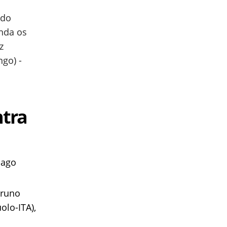
ido
inda os
z
ngo) -
ntra
iago
Bruno
olo-ITA),