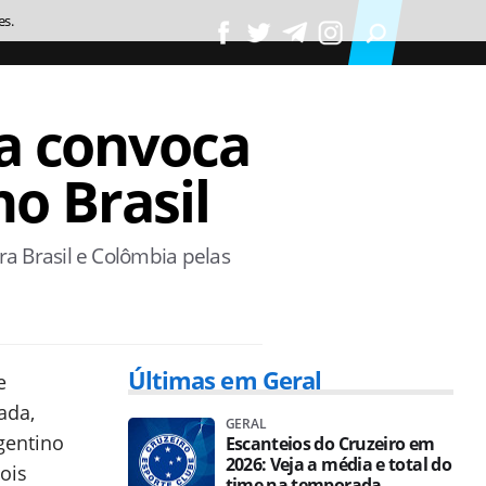
es.
sa convoca
o Brasil
ra Brasil e Colômbia pelas
Últimas em Geral
e
ada,
GERAL
rgentino
Escanteios do Cruzeiro em
2026: Veja a média e total do
ois
time na temporada