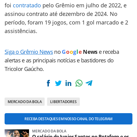
foi
contratado
pelo Grêmio em julho de 2022, e
assinou contrato até dezembro de 2024. No
período, foram 19 jogos, com 1 gol marcado e 2
assistências.
Siga o Grêmio News
no
G
o
o
g
l
e
News
e receba
alertas e as principais notícias e bastidores do
Tricolor Gaúcho.
MERCADO DA BOLA
LIBERTADORES
RECEBA DESTAQUES EM NOSSO CANAL DO TELEGRAM
MERCADO DA BOLA
O salário de Junior Santos no Botafogo e os