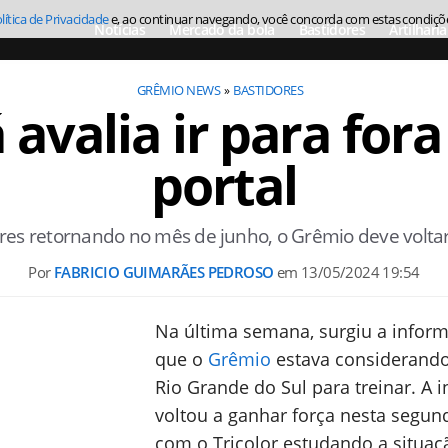
lítica de Privacidade
e, ao continuar navegando, você concorda com estas condiçõ
Notícias
Mercado da bola
Bastidores
Artilharia
GRÊMIO NEWS
BASTIDORES
avalia ir para fora
portal
es retornando no mês de junho, o Grêmio deve voltar
Por
FABRICIO GUIMARÃES PEDROSO
em
13/05/2024 19:54
Na última semana, surgiu a infor
que o
Grêmio
estava considerando
Rio Grande do Sul para treinar. A i
voltou a ganhar força nesta segund
com o Tricolor estudando a situaç