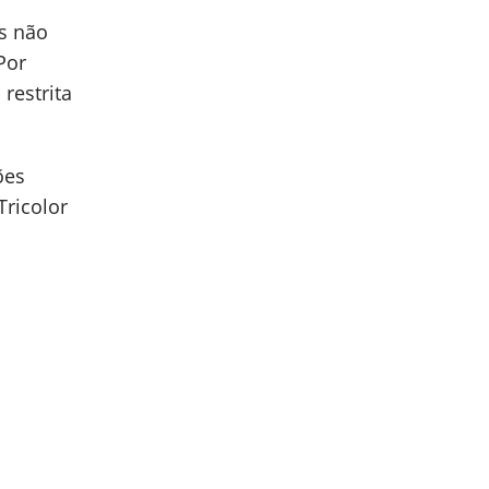
os não
Por
restrita
ões
Tricolor