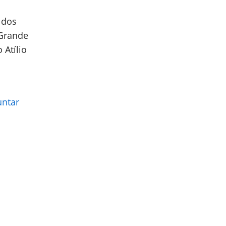
 dos
 Grande
 Atílio
untar