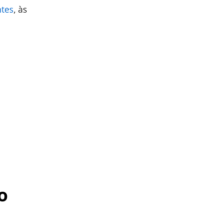
ntes
, às
o