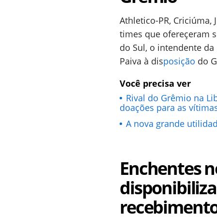
Athletico-PR, Criciúma,
times que ofereçeram 
do Sul, o intendente da
Paiva à dis
posição
do G
Você precisa ver
Rival do Grêmio na Li
doações para as vítima
A nova grande utilida
Enchentes no
disponibiliz
recebimento