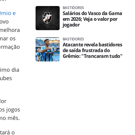
BASTIDORES
êmio e
Salários do Vasco da Gama
em 2026; Veja o valor por
novo
jogador
melhora
omar os
BASTIDORES
Atacante revela bastidores
nformação
de saída frustrada do
Grêmio: "Trancaram tudo"
ximo dia
lubes
lor
os jogos
imo mês.
tará o