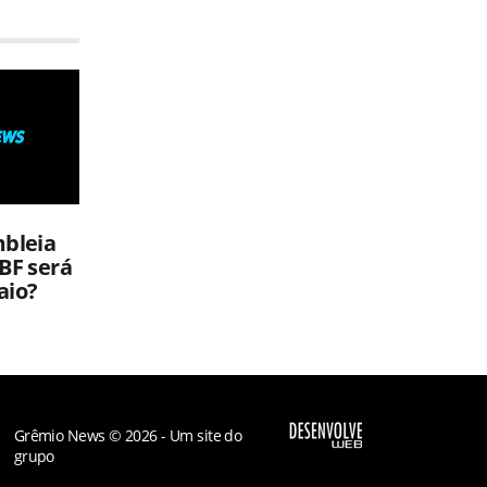
mbleia
BF será
aio?
Grêmio News © 2026 - Um site do
grupo