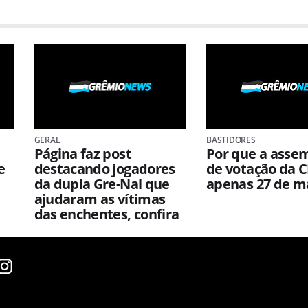
GERAL
BASTIDORES
Página faz post
Por que a asse
e
destacando jogadores
de votação da C
da dupla Gre-Nal que
apenas 27 de m
ajudaram as vítimas
das enchentes, confira