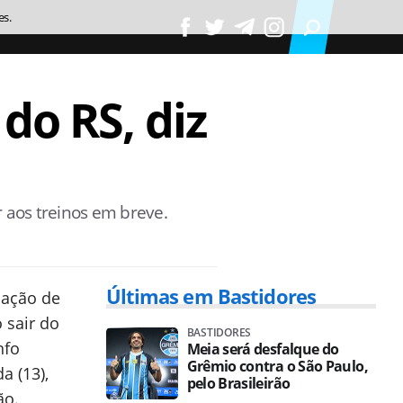
es.
 do RS, diz
 aos treinos em breve.
Últimas em Bastidores
mação de
 sair do
BASTIDORES
nfo
Meia será desfalque do
Grêmio contra o São Paulo,
a (13),
pelo Brasileirão
ão.