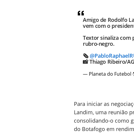
Amigo de Rodolfo La
vem com o president
Textor sinaliza com 
rubro-negro.
🗞
@PabloRaphael
📸 Thiago Ribeiro/A
— Planeta do Futebol 
Para iniciar as negocia
Landim, uma reunião pre
consolidando-o como g
do Botafogo em rendim