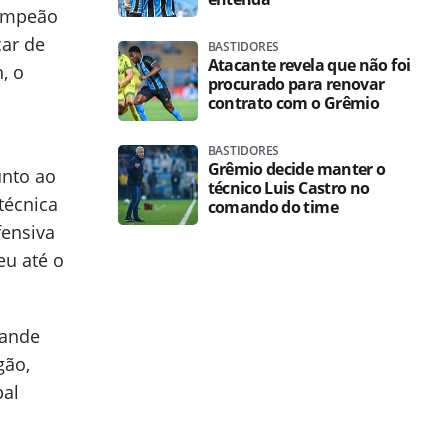
campeão
car de
BASTIDORES
Atacante revela que não foi
, o
procurado para renovar
contrato com o Grêmio
BASTIDORES
Grêmio decide manter o
nto ao
técnico Luis Castro no
técnica
comando do time
fensiva
eu até o
rande
gão,
pal