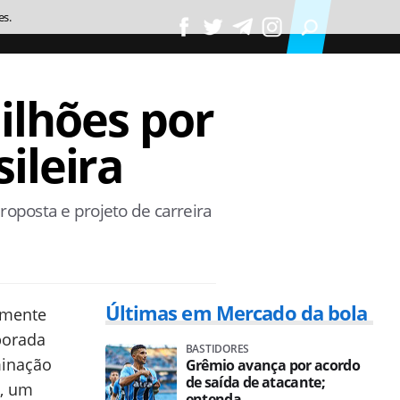
es.
ilhões por
ileira
roposta e projeto de carreira
Últimas em Mercado da bola
amente
porada
BASTIDORES
minação
Grêmio avança por acordo
de saída de atacante;
s, um
entenda