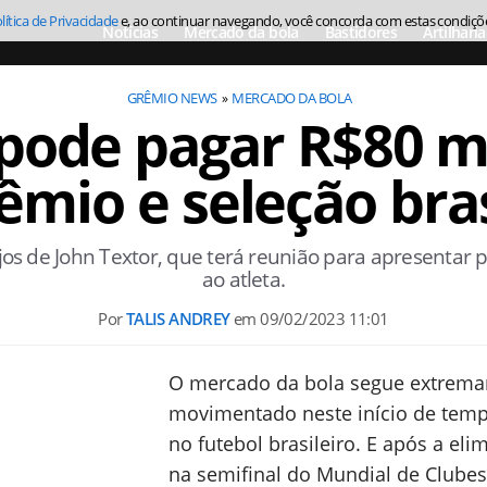
lítica de Privacidade
e, ao continuar navegando, você concorda com estas condiçõ
Notícias
Mercado da bola
Bastidores
Artilharia
GRÊMIO NEWS
MERCADO DA BOLA
pode pagar R$80 m
êmio e seleção bras
ejos de John Textor, que terá reunião para apresentar p
ao atleta.
Por
TALIS ANDREY
em
09/02/2023 11:01
O mercado da bola segue extrem
movimentado neste início de tem
no futebol brasileiro. E após a eli
na semifinal do Mundial de Clube