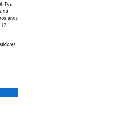
l. Fez
s da
os anos
 17
astidores