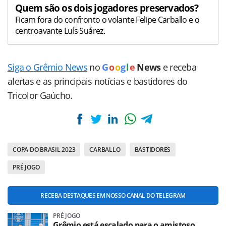
Quem são os dois jogadores preservados?
Ficam fora do confronto o volante Felipe Carballo e o
centroavante Luís Suárez.
Siga o Grêmio News
no
G
o
o
g
l
e
News
e receba
alertas e as principais notícias e bastidores do
Tricolor Gaúcho.
COPA DO BRASIL 2023
CARBALLO
BASTIDORES
PRÉ JOGO
RECEBA DESTAQUES EM NOSSO CANAL DO TELEGRAM
PRÉ JOGO
Grêmio está escalado para o amistoso