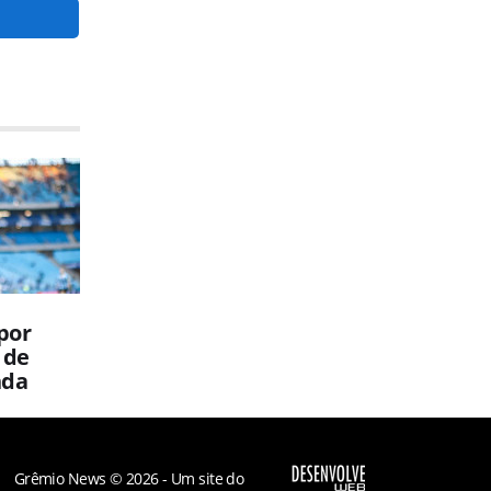
por
 de
nda
Grêmio News © 2026 - Um site do