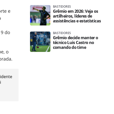
BASTIDORES
rte e
Grêmio em 2026: Veja os
artilheiros, líderes de
o
assistências e estatísticas
 9 do
BASTIDORES
Grêmio decide manter o
técnico Luis Castro no
comando do time
e, o
orada.
idente
i