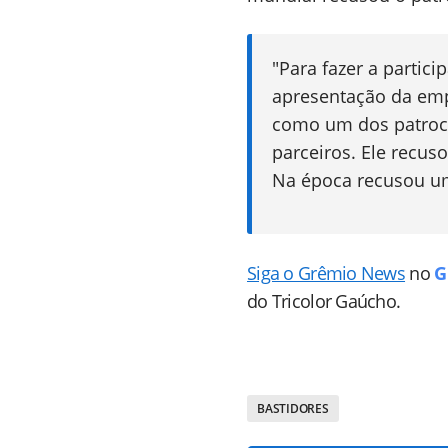
"Para fazer a parti
apresentação da emp
como um dos patroci
parceiros. Ele recus
Na época recusou um
Siga o Grêmio News
no
G
do Tricolor Gaúcho.
BASTIDORES