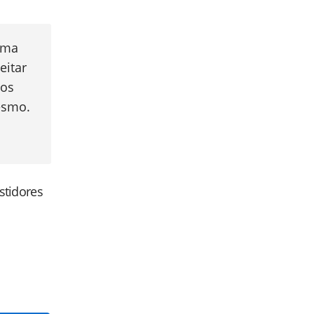
uma
eitar
 os
esmo.
astidores