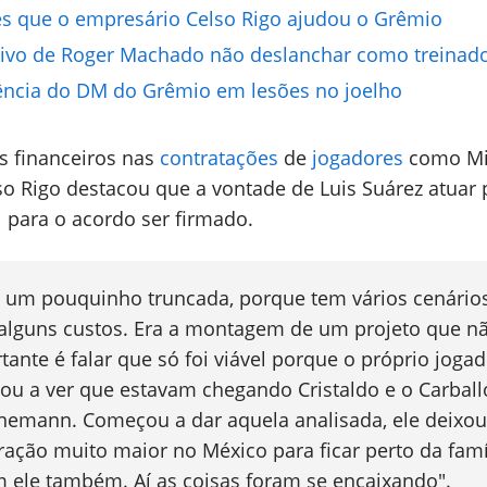
es que o empresário Celso Rigo ajudou o Grêmio
ivo de Roger Machado não deslanchar como treinad
gência do DM do Grêmio em lesões no joelho
s financeiros nas
contratações
de
jogadores
como Mi
so Rigo destacou que a vontade de Luis Suárez atuar 
 para o acordo ser firmado.
 um pouquinho truncada, porque tem vários cenário
 alguns custos. Era a montagem de um projeto que n
tante é falar que só foi viável porque o próprio joga
çou a ver que estavam chegando Cristaldo e o Carball
emann. Começou a dar aquela analisada, ele deixou
ção muito maior no México para ficar perto da famí
 ele também. Aí as coisas foram se encaixando".