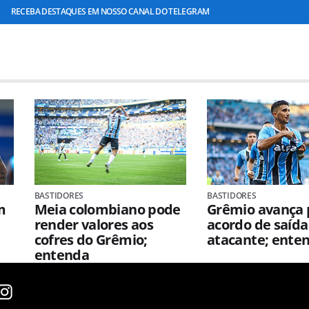
RECEBA DESTAQUES EM NOSSO CANAL DO TELEGRAM
BASTIDORES
BASTIDORES
m
Meia colombiano pode
Grêmio avança 
render valores aos
acordo de saída
cofres do Grêmio;
atacante; ente
entenda