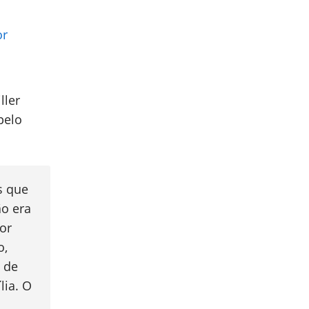
or
ller
pelo
s que
ão era
dor
o,
 de
lia. O