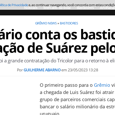
lítica de Privacidade
e, ao continuar navegando, você concorda com estas condiçõ
Notícias
Mercado da bola
Bastidores
Artilharia
GRÊMIO NEWS
BASTIDORES
rio conta os basti
ação de Suárez pel
oi a grande contratação do Tricolor para o retorno à eli
Por
GUILHERME ABARNO
em
23/05/2023 13:28
O primeiro passo para o
Grêmio
vi
a chegada de Luis Suárez foi atrai
grupo de parceiros comerciais cap
bancar o salário milionário da estr
uruguaio.