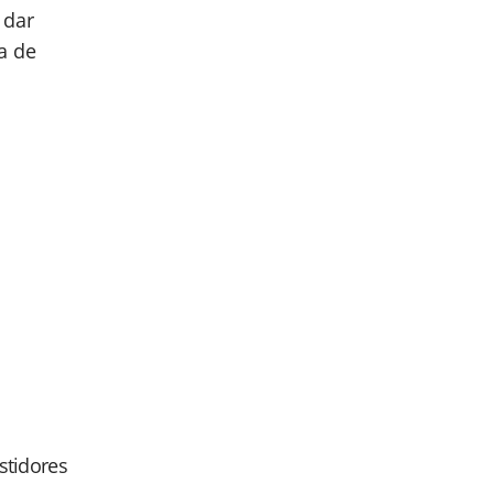
 dar
a de
astidores