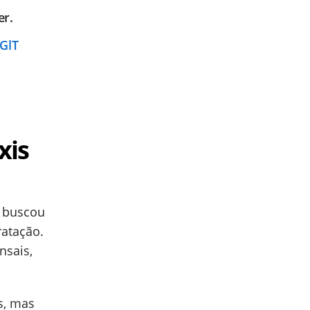
er.
GlT
xis
r buscou
ratação.
nsais,
s, mas