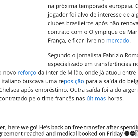
na próxima temporada europeia. 
jogador foi alvo de interesse de a
clubes brasileiros após não renov
contrato com o Olympique de Mars
França, e ficar livre no
mercado
.
Segundo o jornalista Fabrizio Rom
especializado em transferências n
 o novo
reforço
da Inter de Milão, onde já atuou entre
 italiano buscava uma re
posição
para a saída do bel
Chelsea após empréstimo. Outra saída foi a do argen
 contratado pelo time francês nas
últimas
horas.
ter, here we go! He’s back on free transfer after spend
reement reached and medical booked on Friday ⚫️🔵