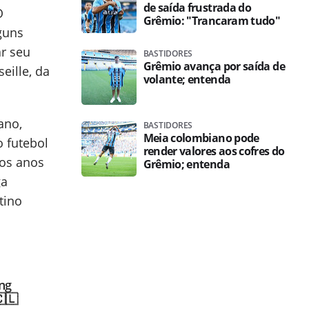
de saída frustrada do
O
Grêmio: "Trancaram tudo"
lguns
ar seu
BASTIDORES
Grêmio avança por saída de
eille, da
volante; entenda
ano,
BASTIDORES
Meia colombiano pode
o futebol
render valores aos cofres do
 os anos
Grêmio; entenda
ga
tino
ing
🇱