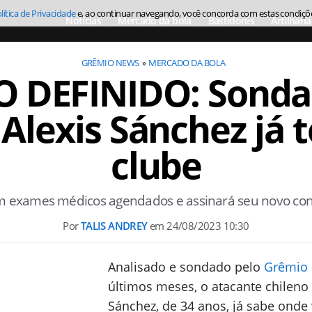
lítica de Privacidade
e, ao continuar navegando, você concorda com estas condiçõ
Notícias
Mercado da bola
Bastidores
Artilharia
GRÊMIO NEWS
MERCADO DA BOLA
 DEFINIDO: Sonda
Alexis Sánchez já
clube
tem exames médicos agendados e assinará seu novo con
Por
TALIS ANDREY
em
24/08/2023 10:30
Analisado e sondado pelo
Grêmio
últimos meses, o atacante chileno 
Sánchez, de 34 anos, já sabe onde 