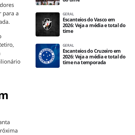
adores
r para a
GERAL
Escanteios do Vasco em
ada.
2026: Veja a média e total do
time
o
etiro,
GERAL
Escanteios do Cruzeiro em
a
2026: Veja a média e total do
lionário
time na temporada
om
anta
próxima