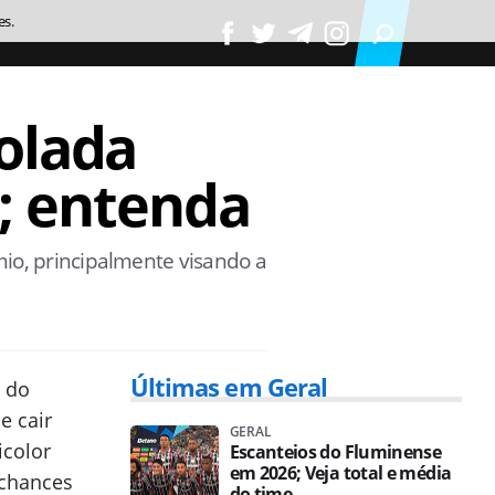
es.
olada
t; entenda
io, principalmente visando a
Últimas em Geral
a do
e cair
GERAL
icolor
Escanteios do Fluminense
em 2026; Veja total e média
chances
do time