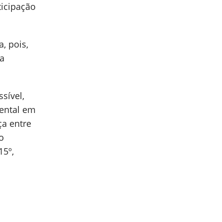
ticipação
, pois,
ua
sível,
ental em
ça entre
o
15º,