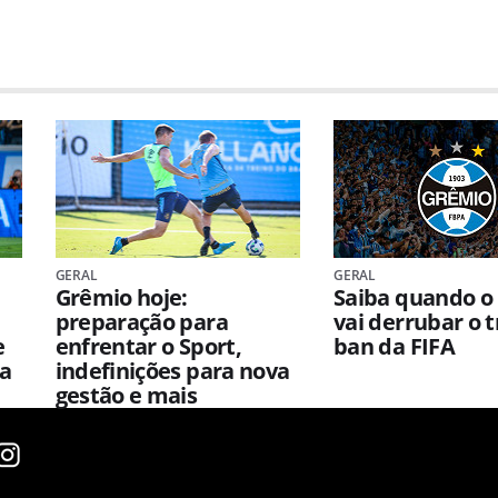
GERAL
GERAL
Grêmio hoje:
Saiba quando o
preparação para
vai derrubar o 
e
enfrentar o Sport,
ban da FIFA
na
indefinições para nova
gestão e mais