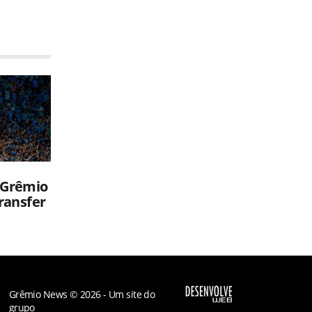
 Grêmio
transfer
Grêmio News © 2026 - Um site do
grupo