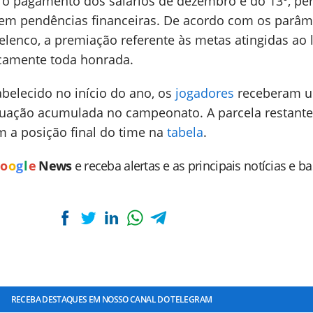
r o pagamento dos salários de dezembro e do 13º, pe
em pendências financeiras. De acordo com os parâm
 elenco, a premiação referente às metas atingidas ao
ticamente toda honrada.
belecido no início do ano, os
jogadores
receberam 
uação acumulada no campeonato. A parcela restante
m a posição final do time na
tabela
.
o
o
g
l
e
News
e receba alertas e as principais notícias e b
RECEBA DESTAQUES EM NOSSO CANAL DO TELEGRAM