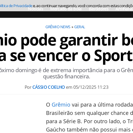
lítica de Privacidade
e, ao continuar navegando, você concorda com estas condiçõ
Notícias
Mercado da bola
Bastidores
Artilharia
GRÊMIO NEWS
GERAL
io pode garantir b
a se vencer o Spor
próximo domingo é de extrema importância para o Grêm
questão financeira.
Por
CÁSSIO COELHO
em
05/12/2025 11:23
O
Grêmio
vai para a última rodad
Brasileirão sem qualquer chance d
para a Série B. Por outro lado, o Tr
Gaúcho também não possui mais 