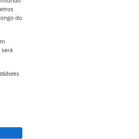
rmitindo
etros
 longo do
um
 será
astidores