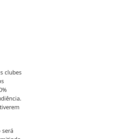
s clubes
os
40%
diência.
stiverem
 será