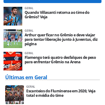
GERAL
Quando Villasanti retorna ao time do
Grêmio? Veja
GERAL
Arthur quer ficar no Grêmio e deve viajar
para tentar liberação junto à Juventus, diz
página
GERAL
Flamengo terá quatro desfalques de peso
para enfrentar Grêmio na Arena
Últimas em Geral
GERAL
Escanteios do Fluminense em 2026; Veja
total e média do time