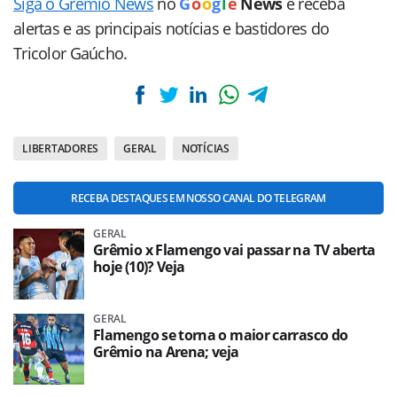
Siga o Grêmio News
no
G
o
o
g
l
e
News
e receba
alertas e as principais notícias e bastidores do
Tricolor Gaúcho.
LIBERTADORES
GERAL
NOTÍCIAS
RECEBA DESTAQUES EM NOSSO CANAL DO TELEGRAM
GERAL
Grêmio x Flamengo vai passar na TV aberta
hoje (10)? Veja
GERAL
Flamengo se torna o maior carrasco do
Grêmio na Arena; veja