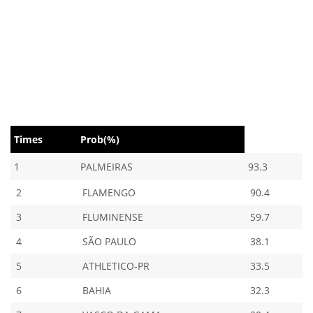
Times
Prob(%)
1
PALMEIRAS
93.3
2
FLAMENGO
90.4
3
FLUMINENSE
59.7
4
SÃO PAULO
38.1
5
ATHLETICO-PR
33.5
6
BAHIA
32.3