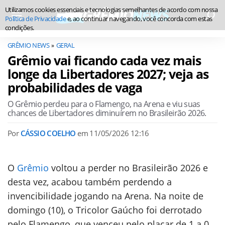
Utilizamos cookies essenciais e tecnologias semelhantes de acordo com nossa
Política de Privacidade
e, ao continuar navegando, você concorda com estas
condições.
GRÊMIO NEWS
GERAL
Grêmio vai ficando cada vez mais
longe da Libertadores 2027; veja as
probabilidades de vaga
O Grêmio perdeu para o Flamengo, na Arena e viu suas
chances de Libertadores diminuírem no Brasileirão 2026.
Por
CÁSSIO COELHO
em
11/05/2026 12:16
O
Grêmio
voltou a perder no Brasileirão 2026 e
desta vez, acabou também perdendo a
invencibilidade jogando na Arena. Na noite de
domingo (10), o Tricolor Gaúcho foi derrotado
pelo Flamengo, que venceu pelo placar de 1 a 0.