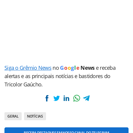
Siga o Grêmio News
no
G
o
o
g
l
e
News
e receba
alertas e as principais notícias e bastidores do
Tricolor Gaúcho.
GERAL
NOTÍCIAS
RECEBA DESTAQUES EM NOSSO CANAL DO TELEGRAM