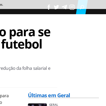
es.
o para se
 futebol
edução da folha salarial e
Últimas em Geral
para
ão
GERAL