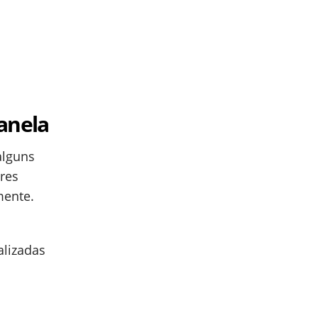
anela
alguns
res
mente.
alizadas