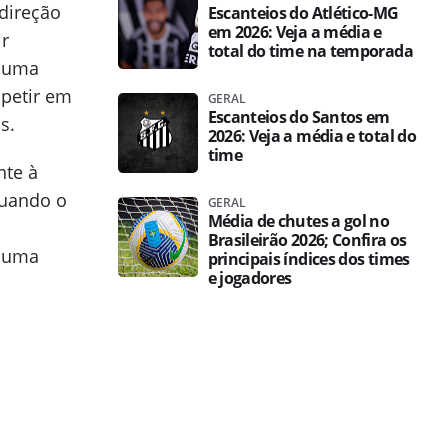
direção
Escanteios do Atlético-MG
em 2026: Veja a média e
ir
total do time na temporada
r uma
mpetir em
GERAL
Escanteios do Santos em
s.
2026: Veja a média e total do
time
nte à
quando o
GERAL
Média de chutes a gol no
Brasileirão 2026; Confira os
m uma
principais índices dos times
e jogadores