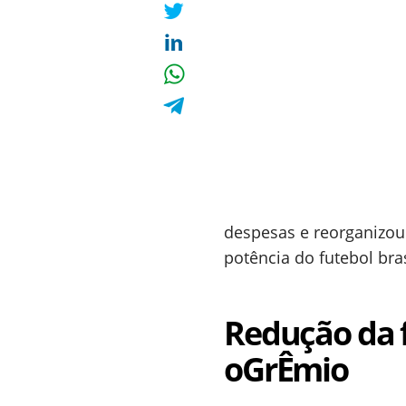
despesas e reorganizou
potência do futebol bras
Redução da f
oGrÊmio