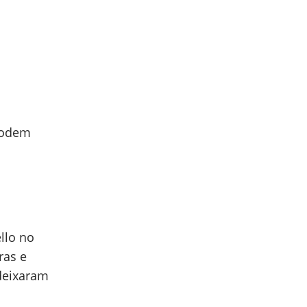
podem
llo no
ras e
 deixaram