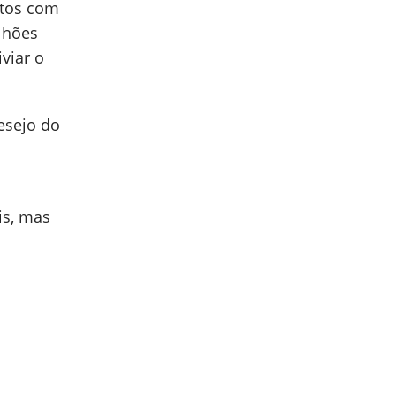
stos com
lhões
iviar o
esejo do
is, mas