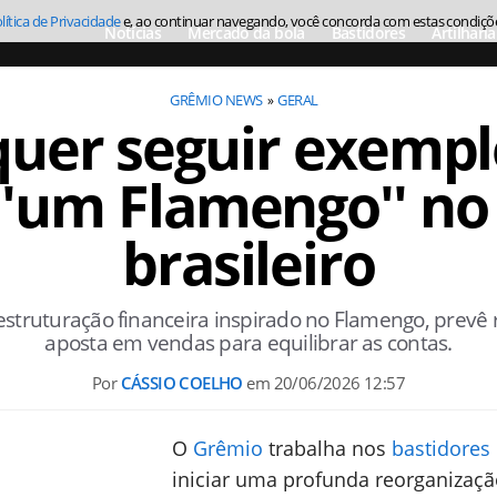
lítica de Privacidade
e, ao continuar navegando, você concorda com estas condiçõ
Notícias
Mercado da bola
Bastidores
Artilharia
GRÊMIO NEWS
GERAL
uer seguir exempl
''um Flamengo'' no
brasileiro
estruturação financeira inspirado no Flamengo, prevê r
aposta em vendas para equilibrar as contas.
Por
CÁSSIO COELHO
em
20/06/2026 12:57
O
Grêmio
trabalha nos
bastidores
iniciar uma profunda reorganizaç