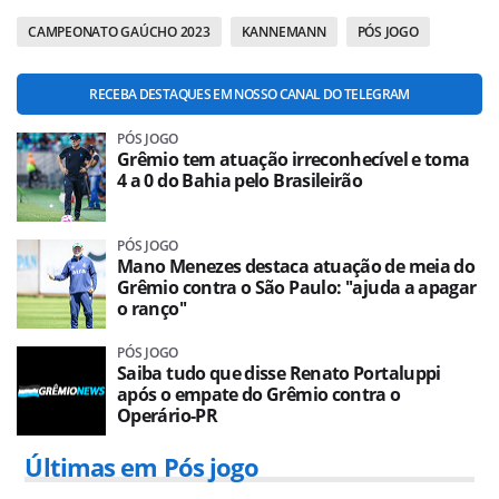
CAMPEONATO GAÚCHO 2023
KANNEMANN
PÓS JOGO
RECEBA DESTAQUES EM NOSSO CANAL DO TELEGRAM
PÓS JOGO
Grêmio tem atuação irreconhecível e toma
4 a 0 do Bahia pelo Brasileirão
PÓS JOGO
Mano Menezes destaca atuação de meia do
Grêmio contra o São Paulo: ''ajuda a apagar
o ranço''
PÓS JOGO
Saiba tudo que disse Renato Portaluppi
após o empate do Grêmio contra o
Operário-PR
Últimas em Pós jogo