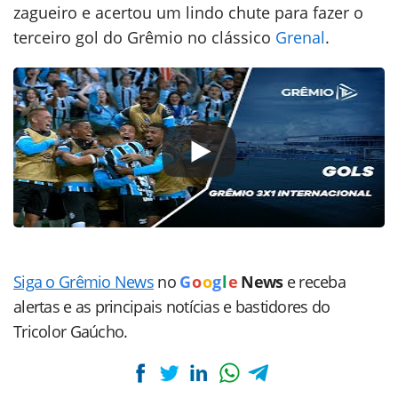
zagueiro e acertou um lindo chute para fazer o
terceiro gol do Grêmio no clássico
Grenal
.
Siga o Grêmio News
no
G
o
o
g
l
e
News
e receba
alertas e as principais notícias e bastidores do
Tricolor Gaúcho.