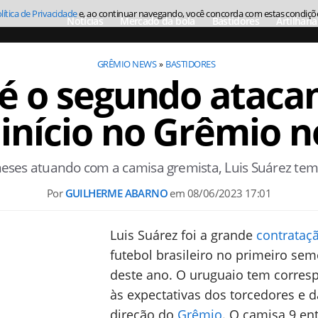
lítica de Privacidade
e, ao continuar navegando, você concorda com estas condiçõ
Notícias
Mercado da bola
Bastidores
Artilharia
GRÊMIO NEWS
BASTIDORES
 é o segundo ataca
início no Grêmio n
eses atuando com a camisa gremista, Luis Suárez tem
Por
GUILHERME ABARNO
em
08/06/2023 17:01
Luis Suárez foi a grande
contrataç
futebol brasileiro no primeiro sem
deste ano. O uruguaio tem corres
às expectativas dos torcedores e d
direção do
Grêmio
. O camisa 9 en