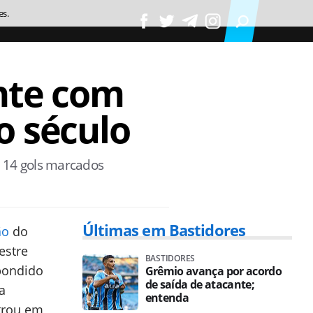
es.
nte com
o século
 14 gols marcados
Últimas em Bastidores
ão
do
estre
BASTIDORES
pondido
Grêmio avança por acordo
de saída de atacante;
a
entenda
trou em