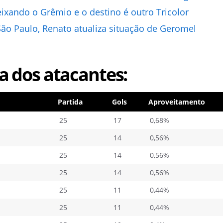
ixando o Grêmio e o destino é outro Tricolor
 São Paulo, Renato atualiza situação de Geromel
ta dos atacantes:
Partida
Gols
Aproveitamento
25
17
0,68%
25
14
0,56%
25
14
0,56%
25
14
0,56%
25
11
0,44%
25
11
0,44%