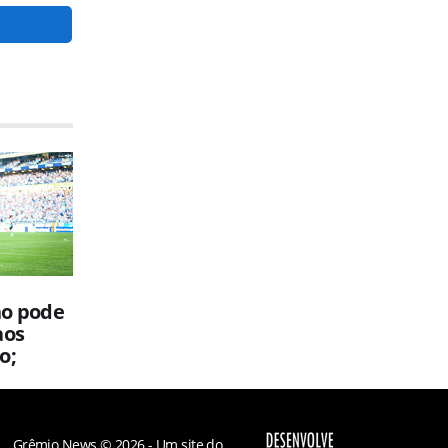
no pode
aos
o;
Grêmio News © 2026 - Um site do