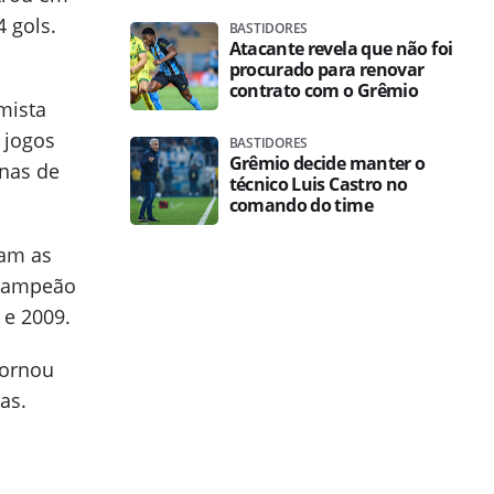
 gols.
BASTIDORES
Atacante revela que não foi
procurado para renovar
contrato com o Grêmio
mista
 jogos
BASTIDORES
Grêmio decide manter o
enas de
técnico Luis Castro no
comando do time
ram as
 campeão
 e 2009.
tornou
as.