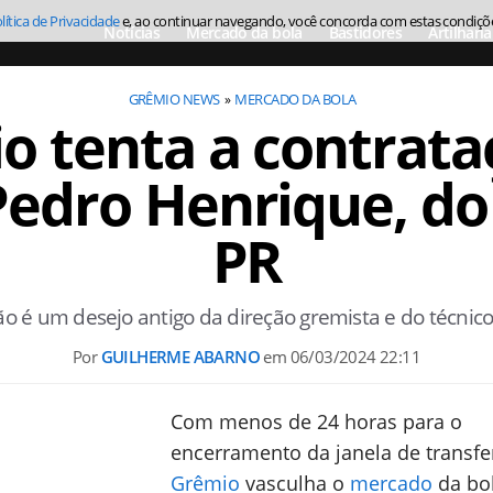
lítica de Privacidade
e, ao continuar navegando, você concorda com estas condiçõ
Notícias
Mercado da bola
Bastidores
Artilharia
GRÊMIO NEWS
MERCADO DA BOLA
o tenta a contrata
Pedro Henrique, do 
PR
o é um desejo antigo da direção gremista e do técnic
Por
GUILHERME ABARNO
em
06/03/2024 22:11
Com menos de 24 horas para o
encerramento da janela de transfe
Grêmio
vasculha o
mercado
da bo