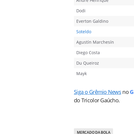
André Henrique
Dodi
Everton Galdino
Soteldo
Agustín Marchesín
Diego Costa
Du Queiroz
Mayk
Siga o Grêmio News
no
G
do Tricolor Gaúcho.
MERCADO DA BOLA