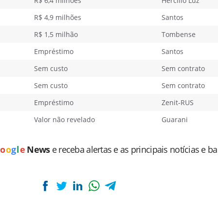
R$ 6,4 milhões
Hercílio Luz
R$ 4,9 milhões
Santos
R$ 1,5 milhão
Tombense
Empréstimo
Santos
Sem custo
Sem contrato
Sem custo
Sem contrato
Empréstimo
Zenit-RUS
Valor não revelado
Guarani
o
o
g
l
e
News
e receba alertas e as principais notícias e b