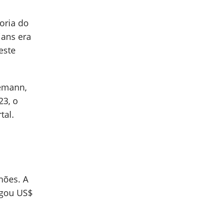
oria do
ians era
este
nemann,
23, o
tal.
hões. A
agou US$