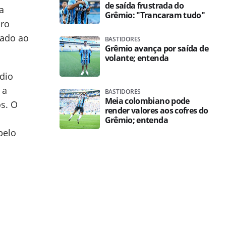
de saída frustrada do
a
Grêmio: "Trancaram tudo"
iro
gado ao
BASTIDORES
Grêmio avança por saída de
volante; entenda
dio
 a
BASTIDORES
Meia colombiano pode
s. O
render valores aos cofres do
Grêmio; entenda
pelo