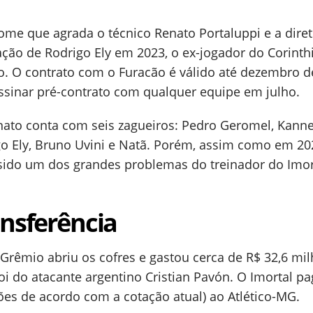
me que agrada o técnico Renato Portaluppi e a diret
ação de Rodrigo Ely em 2023, o ex-jogador do Corinth
. O contrato com o Furacão é válido até dezembro d
assinar pré-contrato com qualquer equipe em julho.
nato conta com seis zagueiros: Pedro Geromel, Kan
go Ely, Bruno Uvini e Natã. Porém, assim como em 20
sido um dos grandes problemas do treinador do Imor
ansferência
Grêmio abriu os cofres e gastou cerca de R$ 32,6 mil
oi do atacante argentino Cristian Pavón. O Imortal p
ões de acordo com a cotação atual) ao Atlético-MG.