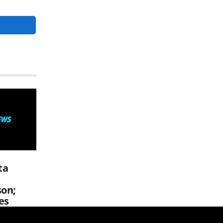
ta
son;
es