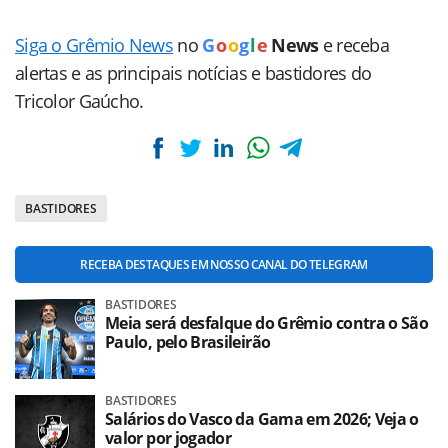
Siga o Grêmio News
no
G
o
o
g
l
e
News
e receba
alertas e as principais notícias e bastidores do
Tricolor Gaúcho.
BASTIDORES
RECEBA DESTAQUES EM NOSSO CANAL DO TELEGRAM
BASTIDORES
Meia será desfalque do Grêmio contra o São
Paulo, pelo Brasileirão
BASTIDORES
Salários do Vasco da Gama em 2026; Veja o
valor por jogador