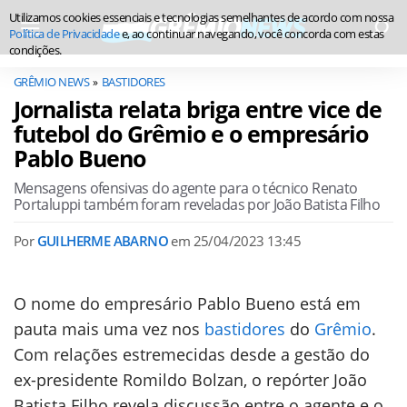
Utilizamos cookies essenciais e tecnologias semelhantes de acordo com nossa
Política de Privacidade
e, ao continuar navegando, você concorda com estas
condições.
GRÊMIO NEWS
BASTIDORES
Jornalista relata briga entre vice de
futebol do Grêmio e o empresário
Pablo Bueno
Mensagens ofensivas do agente para o técnico Renato
Portaluppi também foram reveladas por João Batista Filho
Por
GUILHERME ABARNO
em
25/04/2023 13:45
O nome do empresário Pablo Bueno está em
pauta mais uma vez nos
bastidores
do
Grêmio
.
Com relações estremecidas desde a gestão do
ex-presidente Romildo Bolzan, o repórter João
Batista Filho revela discussão entre o agente e o