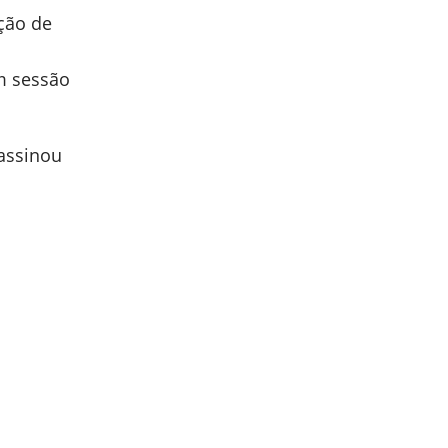
ação de
em sessão
assinou