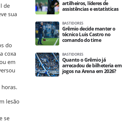
artilheiros, líderes de
l de
assistências e estatísticas
eve sua
BASTIDORES
Grêmio decide manter o
técnico Luis Castro no
comando do time
os do
a coxa
BASTIDORES
Quanto o Grêmio já
rou em
arrecadou de bilheteria em
versou
jogos na Arena em 2026?
 horas.
am lesão
e se