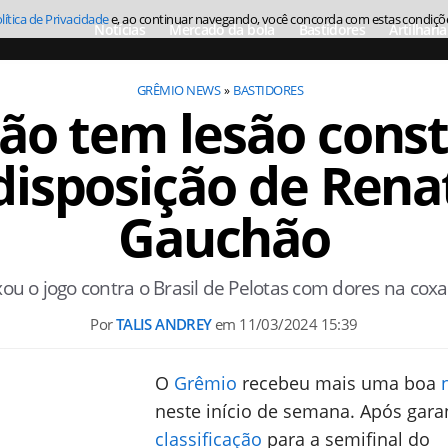
lítica de Privacidade
e, ao continuar navegando, você concorda com estas condiçõ
Notícias
Mercado da bola
Bastidores
Artilharia
GRÊMIO NEWS
BASTIDORES
ão tem lesão const
disposição de Rena
Gauchão
xou o jogo contra o Brasil de Pelotas com dores na coxa
Por
TALIS ANDREY
em
11/03/2024 15:39
O
Grêmio
recebeu mais uma boa
neste início de semana. Após garan
classificação
para a semifinal do