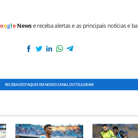
o
o
g
l
e
News
e receba alertas e as principais notícias e b
RECEBA DESTAQUES EM NOSSO CANAL DO TELEGRAM