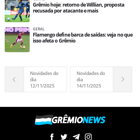
Grêmio hoje: retorno de Willian, proposta
recusada por atacante e mais
GERAL
Flamengo define barca de saídas: veja no que
isso afeta o Grêmio
Novidades do
Novidades do
dia
dia
12/11/2025
14/11/2025