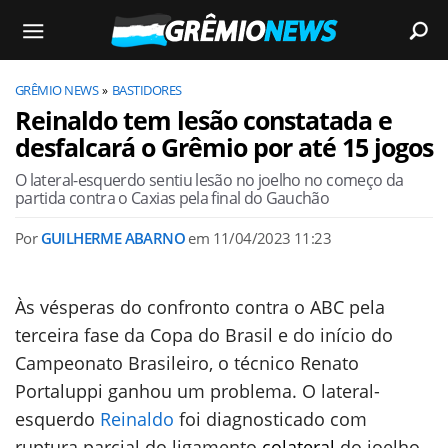
GRÊMIO NEWS
BASTIDORES
Reinaldo tem lesão constatada e
desfalcará o Grêmio por até 15 jogos
O lateral-esquerdo sentiu lesão no joelho no começo da
partida contra o Caxias pela final do Gauchão
Por
GUILHERME ABARNO
em
11/04/2023 11:23
Às vésperas do confronto contra o ABC pela
terceira fase da Copa do Brasil e do início do
Campeonato Brasileiro, o técnico Renato
Portaluppi ganhou um problema. O lateral-
esquerdo
Reinaldo
foi diagnosticado com
ruptura parcial do ligamento
colateral
do joelho