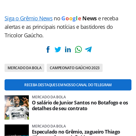
Siga o Grêmio News
no
G
o
o
g
l
e
News
e receba
alertas e as principais notícias e bastidores do
Tricolor Gaúcho.
MERCADO DA BOLA
CAMPEONATO GAÚCHO 2023
RECEBA DESTAQUES EM NOSSO CANAL DO TELEGRAM
MERCADO DA BOLA
O salário de Junior Santos no Botafogo e os
detalhes de seu contrato
MERCADO DA BOLA
Especulado no Grêmio, zagueiro Thiago