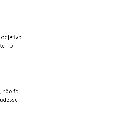
 objetivo
nte no
 não foi
pudesse