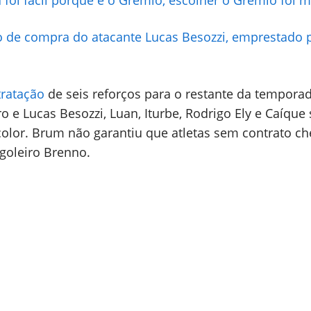
 foi fácil porque é o Grêmio, escolher o Grêmio foi m
o de compra do atacante Lucas Besozzi, emprestado 
tratação
de seis reforços para o restante da tempora
o e Lucas Besozzi, Luan, Iturbe, Rodrigo Ely e Caíque
color. Brum não garantiu que atletas sem contrato ch
 goleiro Brenno.