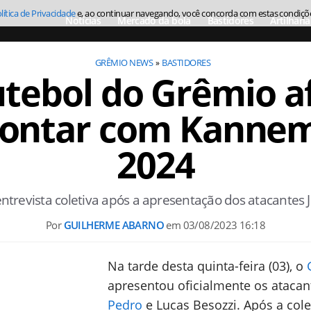
lítica de Privacidade
e, ao continuar navegando, você concorda com estas condiçõ
Notícias
Mercado da bola
Bastidores
Artilharia
GRÊMIO NEWS
BASTIDORES
utebol do Grêmio 
 contar com Kanne
2024
trevista coletiva após a apresentação dos atacantes J
Por
GUILHERME ABARNO
em
03/08/2023 16:18
Na tarde desta quinta-feira (03), o
apresentou oficialmente os ataca
Pedro
e Lucas Besozzi. Após a cole