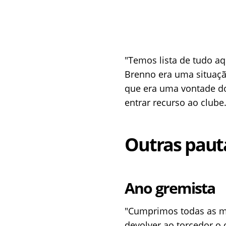
"Temos lista de tudo a
Brenno era uma situação
que era uma vontade do
entrar recurso ao club
Outras paut
Ano gremista
"Cumprimos todas as m
devolver ao torcedor o