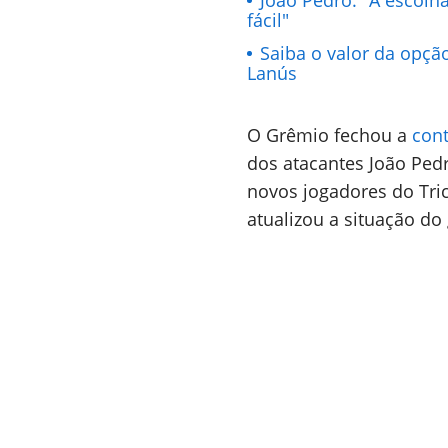
João Pedro: "A escolha
fácil"
Saiba o valor da opçã
Lanús
O Grêmio fechou a
con
dos atacantes João Pedr
novos jogadores do Tri
atualizou a situação do