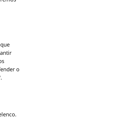
 que
antir
os
fender o
.
elenco.