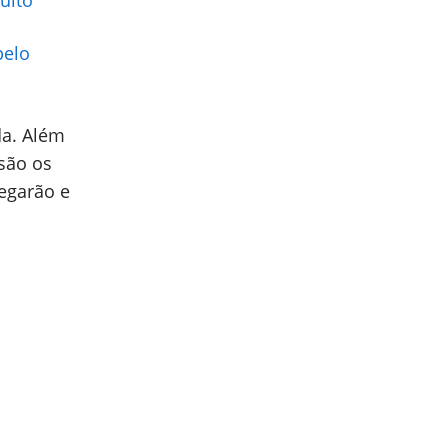
uito
pelo
da. Além
 são os
egarão e