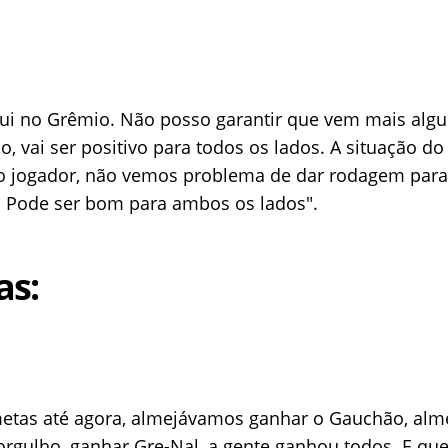
qui no Grêmio. Não posso garantir que vem mais alg
, vai ser positivo para todos os lados. A situação d
 jogador, não vemos problema de dar rodagem para 
e. Pode ser bom para ambos os lados".
as:
etas até agora, almejávamos ganhar o Gauchão, alm
 orgulho, ganhar Gre-Nal, a gente ganhou todos. E q