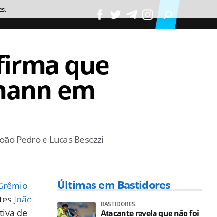
es.
afirma que
mann em
oão Pedro e Lucas Besozzi
Últimas em Bastidores
Grêmio
ntes
João
BASTIDORES
tiva de
Atacante revela que não foi