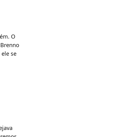
uém. O
o Brenno
ele se
ejava
ueremos