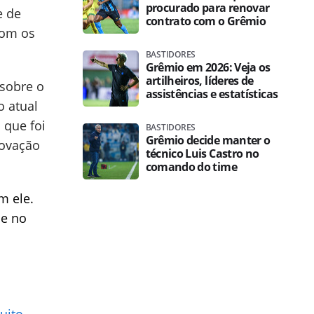
procurado para renovar
e de
contrato com o Grêmio
com os
BASTIDORES
Grêmio em 2026: Veja os
artilheiros, líderes de
 sobre o
assistências e estatísticas
o atual
 que foi
BASTIDORES
Grêmio decide manter o
novação
técnico Luis Castro no
comando do time
m ele.
le no