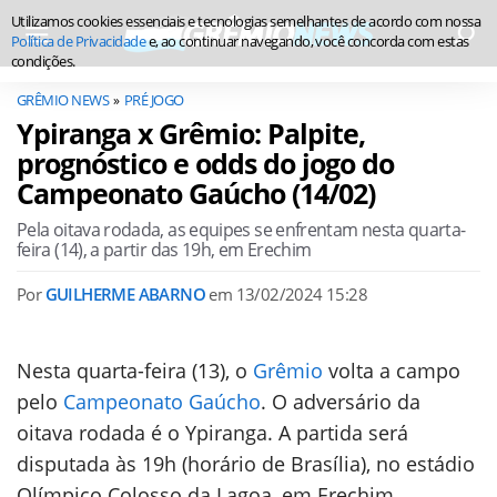
Utilizamos cookies essenciais e tecnologias semelhantes de acordo com nossa
Política de Privacidade
e, ao continuar navegando, você concorda com estas
condições.
GRÊMIO NEWS
PRÉ JOGO
Ypiranga x Grêmio: Palpite,
prognóstico e odds do jogo do
Campeonato Gaúcho (14/02)
Pela oitava rodada, as equipes se enfrentam nesta quarta-
feira (14), a partir das 19h, em Erechim
Por
GUILHERME ABARNO
em
13/02/2024 15:28
Nesta quarta-feira (13), o
Grêmio
volta a campo
pelo
Campeonato Gaúcho
. O adversário da
oitava rodada é o Ypiranga. A partida será
disputada às 19h (horário de Brasília), no estádio
Olímpico Colosso da Lagoa, em Erechim.