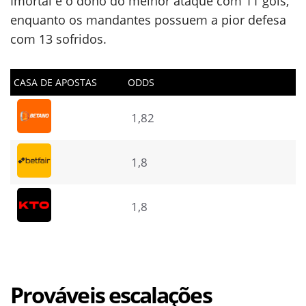
Imortal é o dono do melhor ataque com 11 gols,
enquanto os mandantes possuem a pior defesa
com 13 sofridos.
CASA DE APOSTAS
ODDS
1,82
1,8
1,8
Prováveis escalações